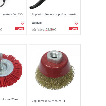
co matel 40w. 230v.
Soplador 20v.worgrip s/bat. brush.
WORGRIP
55,85€
- 29%
- 29%
5€
78,59€
r. bloque 75 mm.
Cepillo vaso 60 mm. m-14