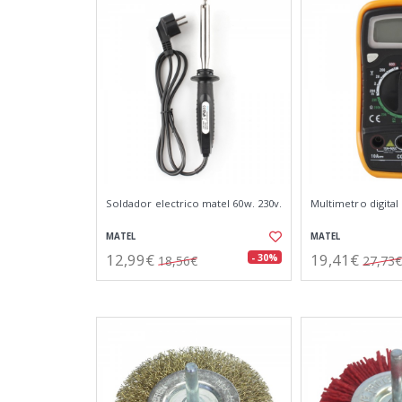
Soldador electrico matel 60w. 230v.
Multimetro digital 
MATEL
MATEL
12,99€
19,41€
- 30%
18,56€
27,73€