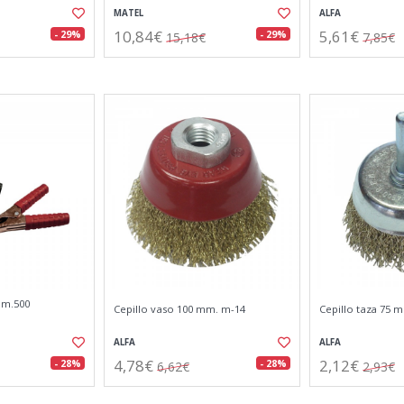
MATEL
ALFA
10,84€
5,61€
- 29%
- 29%
15,18€
7,85€
mm.500
Cepillo vaso 100 mm. m-14
Cepillo taza 75 
ALFA
ALFA
4,78€
2,12€
- 28%
- 28%
6,62€
2,93€