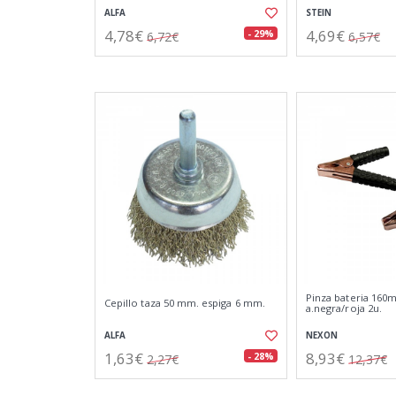
ALFA
STEIN
4,78€
4,69€
- 29%
6,72€
6,57€
Pinza bateria 160
Cepillo taza 50 mm. espiga 6 mm.
a.negra/roja 2u.
ALFA
NEXON
1,63€
8,93€
- 28%
2,27€
12,37€