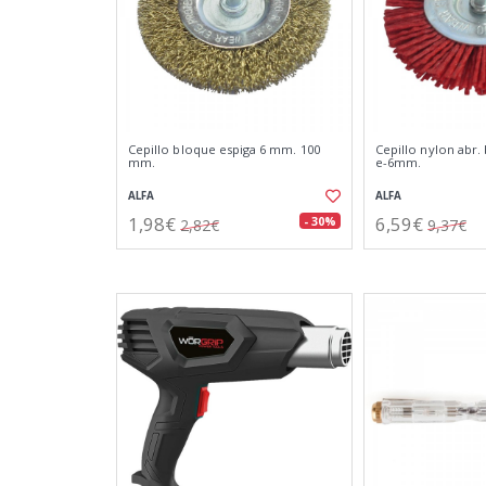
Cepillo bloque espiga 6 mm. 100
Cepillo nylon abr
mm.
e-6mm.
ALFA
ALFA
1,98€
6,59€
- 30%
2,82€
9,37€