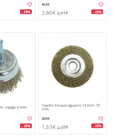
ALFA
2,80€
- 29%
- 28%
3,91€
Cepillo bloque agujero 13 mm. 75
mm. espiga 6 mm.
mm.
ALFA
1,63€
- 28%
- 28%
2,25€