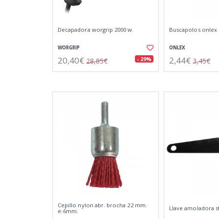
Decapadora worgrip 2000 w.
Buscapolos onlex 
WORGRIP
ONLEX
20,40€
2,44€
- 29%
28,85€
3,45€
Cepillo nylon abr. brocha 22 mm.
Llave amoladora s
e-6mm.