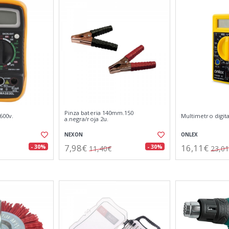
Pinza bateria 140mm.150
600v.
Multimetro digita
a.negra/roja 2u.
NEXON
ONLEX
7,98€
16,11€
- 30%
- 30%
11,40€
23,0