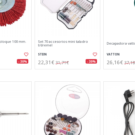
. bloque 100 mm.
Set 70 accesorios mini taladro
Decapadora vatt
t/dremel
STEIN
VATTON
22,31€
26,16€
- 30%
- 30%
31,71€
37,1