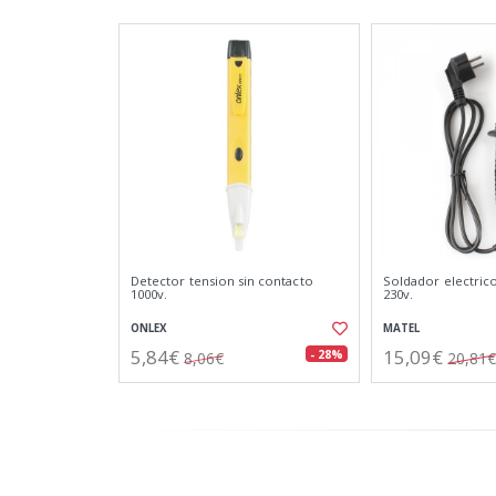
Detector tension sin contacto
Soldador electric
1000v.
230v.
ONLEX
MATEL
5,84€
15,09€
- 28%
8,06€
20,81€