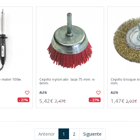
o matel 100w.
Cepillo nylon abr. taza 75 mm. e-
Cepillo bloque e
6mm.
mm.
ALFA
ALFA
5,42€
1,47€
- 27%
- 27%
7,47€
2,02€
Anterior
1
2
Siguiente