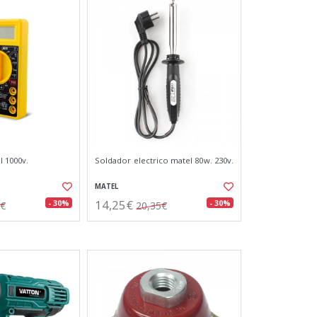
l 1000v.
Soldador electrico matel 80w. 230v.
MATEL
14,25€
- 30%
- 30%
1€
20,35€