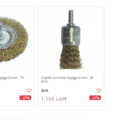
spiga 6 mm. 75
Cepillo brocha espiga 6 mm. 26
mm.
ALFA
1,15€
- 27%
- 27%
1,57€