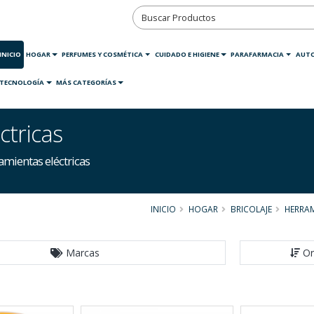
INICIO
HOGAR
PERFUMES Y COSMÉTICA
CUIDADO E HIGIENE
PARAFARMACIA
AUT
TECNOLOGÍA
MÁS CATEGORÍAS
ctricas
mientas eléctricas
INICIO
HOGAR
BRICOLAJE
HERRAM
Marcas
Or