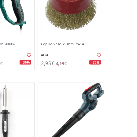
on 2000 w.
Cepillo vaso 75 mm. m-14
ALFA
2,95€
- 30%
- 30%
8€
4,19€