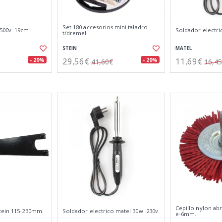
Set 180 accesorios mini taladro
500v. 19cm.
Soldador electri
t/dremel
STEIN
MATEL
29,56€
11,69€
- 29%
- 29%
41,60€
16,4
Cepillo nylon ab
tein 115-230mm.
Soldador electrico matel 30w. 230v.
e-6mm.