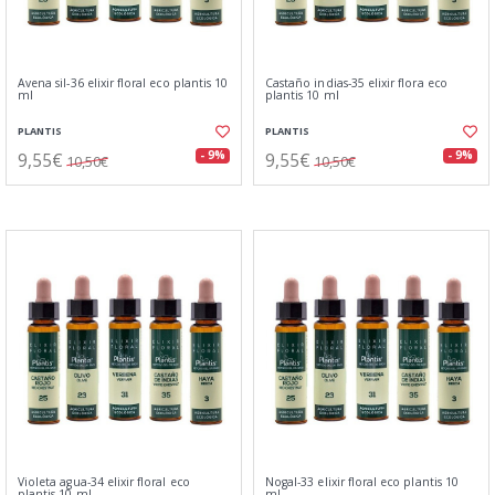
Avena sil-36 elixir floral eco plantis 10
Castaño indias-35 elixir flora eco
ml
plantis 10 ml
PLANTIS
PLANTIS
9,55€
9,55€
- 9%
- 9%
10,50€
10,50€
Violeta agua-34 elixir floral eco
Nogal-33 elixir floral eco plantis 10
plantis 10 ml
ml