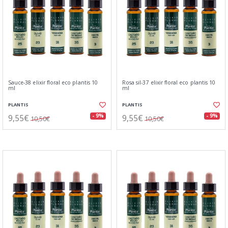
Sauce-38 elixir floral eco plantis 10
Rosa sil-37 elixir floral eco plantis 10
ml
ml
PLANTIS
PLANTIS
9,55€
9,55€
- 9%
- 9%
10,50€
10,50€