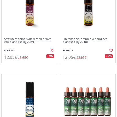
Stress femenino s/alc remedio floral
Sin tabac s/alc remedio floral eco
eco plantis spray 20ml
plantis spray 20 ml
PLANTIS
PLANTIS
12,05€
12,05€
- 9%
- 9%
13,25€
13,25€