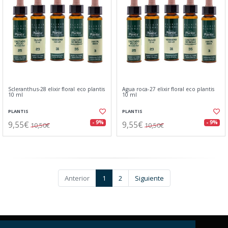
Scleranthus-28 elixir floral eco plantis
Agua roca-27 elixir floral eco plantis
10 ml
10 ml
PLANTIS
PLANTIS
9,55€
9,55€
- 9%
- 9%
10,50€
10,50€
Anterior
1
2
Siguiente