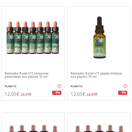
Remedio floral nº2 tensiones
Remedio floral nº1 apatia tristeza
personales eco plantis 10 ml
eco plantis 10 ml
PLANTIS
PLANTIS
12,05€
12,05€
- 9%
- 9%
13,25€
13,25€