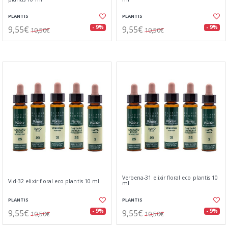
PLANTIS
PLANTIS
9,55€
9,55€
- 9%
- 9%
10,50€
10,50€
Verbena-31 elixir floral eco plantis 10
Vid-32 elixir floral eco plantis 10 ml
ml
PLANTIS
PLANTIS
9,55€
9,55€
- 9%
- 9%
10,50€
10,50€