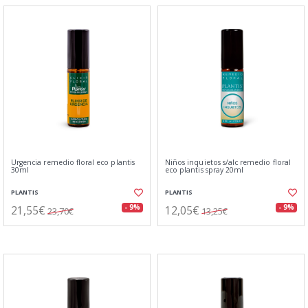
Urgencia remedio floral eco plantis
Niños inquietos s/alc remedio floral
30ml
eco plantis spray 20ml
PLANTIS
PLANTIS
21,55€
12,05€
- 9%
- 9%
23,70€
13,25€