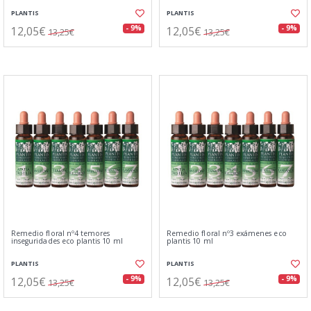
PLANTIS
PLANTIS
12,05€
12,05€
- 9%
- 9%
13,25€
13,25€
Remedio floral nº4 temores
Remedio floral nº3 exámenes eco
inseguridades eco plantis 10 ml
plantis 10 ml
PLANTIS
PLANTIS
12,05€
12,05€
- 9%
- 9%
13,25€
13,25€