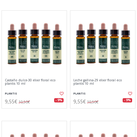
Castaño dulce-30 elixir floral eco
Leche gallina-29 elixir floral eco
plantis 10 ml
plantis 10 ml
PLANTIS
PLANTIS
9,55€
9,55€
- 9%
- 9%
10,50€
10,50€