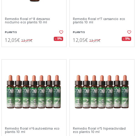
Remedio floral nº 8 descanso
Remedio floral nº7 cansancio eco
nocturno eco plantis 10 ml
plantis 10 ml
PLANTIS
PLANTIS
12,05€
12,05€
- 9%
- 9%
13,25€
13,25€
Remedio floral nº6 autoestima eco
Remedio floral nº5 hiperactividad
plantis 10 ml
eco plantis 10 ml