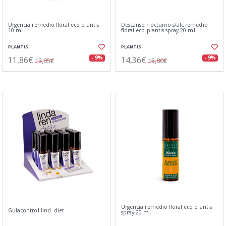
Urgencia remedio floral eco plantis
Descanso nocturno s/alc remedio
10 ml
floral eco plantis spray 20 ml
PLANTIS
PLANTIS
11,86€
14,36€
- 9%
- 9%
13,05€
15,80€
Urgencia remedio floral eco plantis
Gulacontrol lind. diet
spray 20 ml