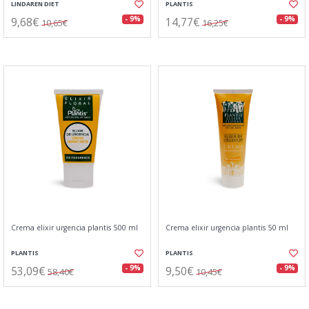
LINDAREN DIET
PLANTIS
9,68€
14,77€
- 9%
- 9%
10,65€
16,25€
Crema elixir urgencia plantis 500 ml
Crema elixir urgencia plantis 50 ml
PLANTIS
PLANTIS
53,09€
9,50€
- 9%
- 9%
58,40€
10,45€