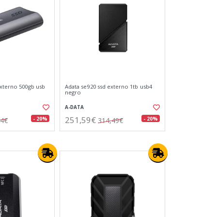
externo 500gb usb
Adata se920 ssd externo 1tb usb4
negro
A-DATA
251,59€
- 20%
- 20%
44€
314,49€