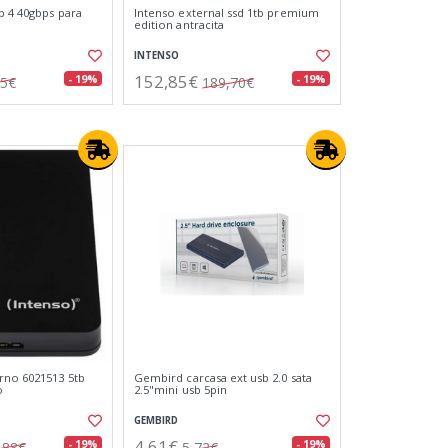
b 4 40gbps para
Intenso external ssd 1tb premium
edition antracita
INTENSO
152,85€
- 19%
- 19%
45€
189,70€
rno 6021513 5tb
Gembird carcasa ext usb 2.0 sata
o
2.5"mini usb 5pin
GEMBIRD
4,61€
- 19%
- 19%
,88€
5,72€