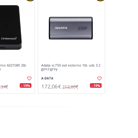
rno 6021580 2tb
Adata sc750 ssd externo 1tb usb 3.2
o
gen2 grey
A-DATA
172,06€
- 19%
- 19%
,34€
212,00€