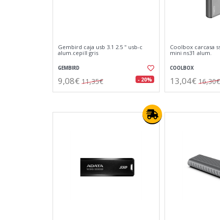
Gembird caja usb 3.1 2.5 '' usb-c
Coolbox carcasa s
alum.cepill gris
mini ns31 alum.
GEMBIRD
COOLBOX
9,08€
13,04€
- 20%
11,35€
16,30€