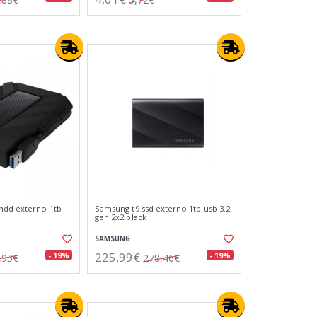
hdd externo 1tb
Samsung t9 ssd externo 1tb usb 3.2
gen 2x2 black
SAMSUNG
225,99€
- 19%
- 19%
,93€
278,46€