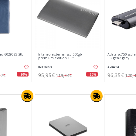
no 6029585 2tb
Intenso external ssd 500gb
Adata sc750 ssd 
premium edition 1.8"
3.2 gen2 grey
INTENSO
A-DATA
95,95€
96,35€
- 20%
- 20%
27€
119,94€
120,