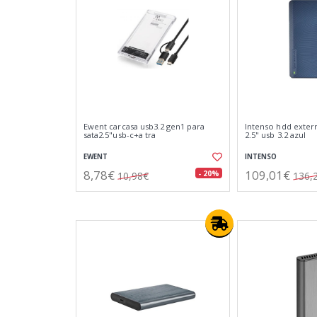
Ewent carcasa usb3.2 gen1 para
Intenso hdd exter
sata2.5"usb-c+a tra
2.5" usb 3.2 azul
EWENT
INTENSO
8,78€
109,01€
- 20%
10,98€
136,