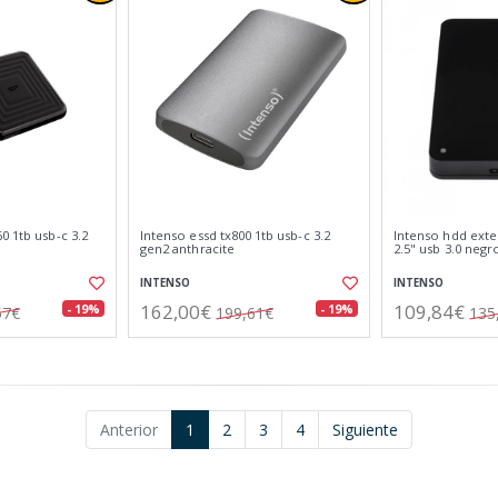
0 1tb usb-c 3.2
Intenso essd tx800 1tb usb-c 3.2
Intenso hdd exte
gen2 anthracite
2.5" usb 3.0 negr
INTENSO
INTENSO
162,00€
109,84€
- 19%
- 19%
57€
199,61€
135
Anterior
1
2
3
4
Siguiente