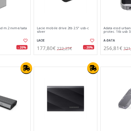
sd m.2 nvme/sata
Lacie mobile drive 2tb 2.5" usb-c
Adata essd urban
silver
protec. 1tb usb 3
LACIE
A-DATA
177,80€
256,81€
- 20%
- 20%
222,25€
321