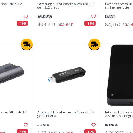
 ssd/usb-c 3.2
Samsung t9 ssd externo 2tb usb 3.2
Ewent carcasa us
gen 2x2 black
m.2 nvme pcie
SAMSUNG
EWENT
403,71€
84,16€
- 19%
- 19%
501,04€
104,
terno 2tb usb 3.2
Adata sc610 ssd externo 1tb usb 3.2
Intenso hdd exte
gen2 negro
2.5" usb 3.2 negr
A-DATA
INTENSO
172,75€
176,37€
- 19%
- 19%
43€
214,39€
218