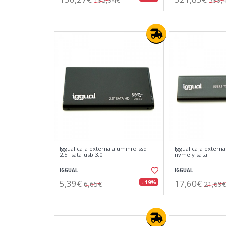
Iggual caja externa aluminio ssd
Iggual caja externa
2.5" sata usb 3.0
nvme y sata
IGGUAL
IGGUAL
5,39€
17,60€
- 19%
6,65€
21,69€