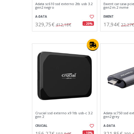
Adata sc610 ssd externo 2tb usb 3.2
Ewent carcasa pcie
gen2 negro
gen2 m.2 nvme
A-DATA
EWENT
329,75€
17,94€
- 20%
412,18€
22,27€
Crucial ssd externo x9 1tb usb-c 3.2
Adata sc750 ssd ex
gen 2
gen2 grey
CRUCIAL
A-DATA
156,27€
321,85€
- 19%
193,94€
399,