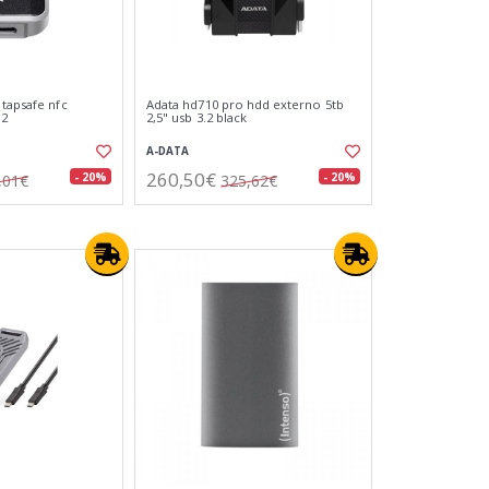
 tapsafe nfc
Adata hd710 pro hdd externo 5tb
.2
2,5" usb 3.2 black
A-DATA
260,50€
- 20%
- 20%
,01€
325,62€