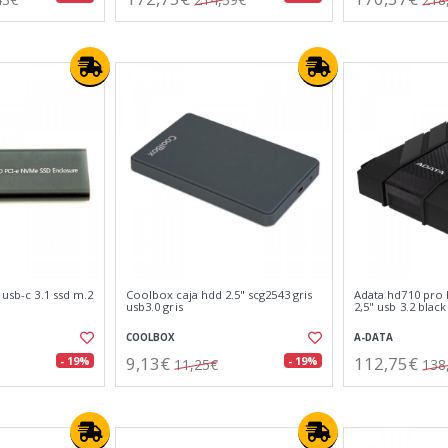
 usb-c 3.1 ssd m.2
Coolbox caja hdd 2.5" scg2543 gris
Adata hd710 pro 
usb3.0 gris
2,5" usb 3.2 black
COOLBOX
A-DATA
9,13€
112,75€
- 19%
- 19%
11,25€
138