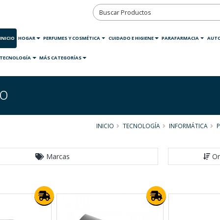
INICIO
HOGAR
PERFUMES Y COSMÉTICA
CUIDADO E HIGIENE
PARAFARMACIA
AUT
TECNOLOGÍA
MÁS CATEGORÍAS
no
INICIO
TECNOLOGÍA
INFORMÁTICA
P
Marcas
Or