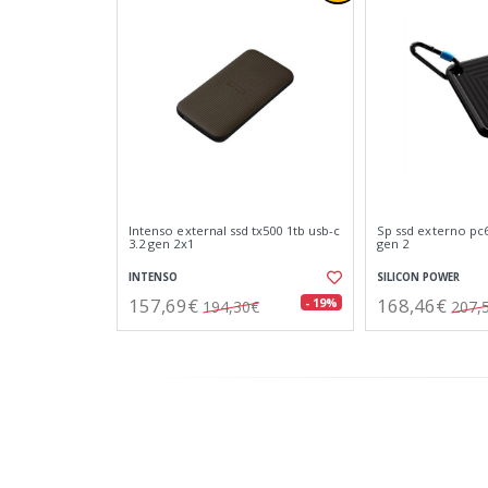
Intenso external ssd tx500 1tb usb-c
Sp ssd externo pc6
3.2 gen 2x1
gen 2
INTENSO
SILICON POWER
157,69€
168,46€
- 19%
194,30€
207,