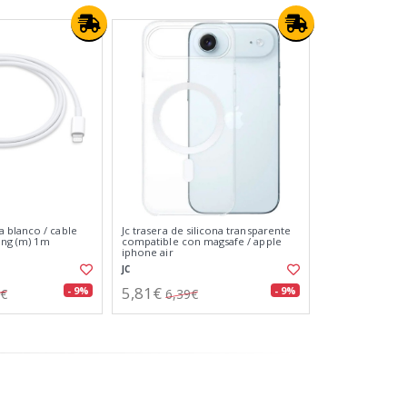
 blanco / cable
Jc trasera de silicona transparente
ning (m) 1m
compatible con magsafe / apple
iphone air
JC
5,81€
- 9%
- 9%
0€
6,39€