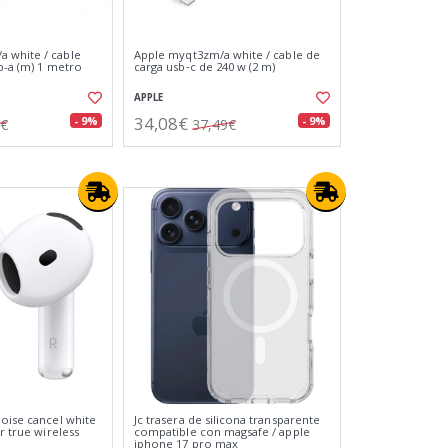
 white / cable
Apple myqt3zm/a white / cable de
sb-a (m) 1 metro
carga usb‑c de 240 w (2 m)
APPLE
34,08€
- 9%
- 9%
2€
37,49€
noise cancel white
Jc trasera de silicona transparente
ar true wireless
compatible con magsafe / apple
iphone 17 pro max