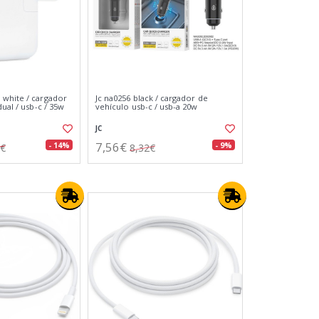
white / cargador
Jc na0256 black / cargador de
dual / usb-c / 35w
vehículo usb-c / usb-a 20w
JC
7,56€
- 14%
- 9%
9€
8,32€