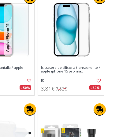
antalla / apple
Jc trasera de silicona transparente /
apple iphone 15 pro max
JC
3,81€
- 50%
- 50%
7,62€