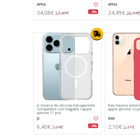
APPLE
APPLE
34,08€
24,49€
- 9%
37,49€
26,94€
Jc trasera de silicona transparente
Ksix trasera semirr
compatible con magsafe / apple
apple iphone 12 p
iphone 17 pro
JC
KSIX
6,40€
2,10€
- 9%
7,04€
2,31€