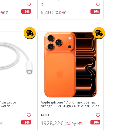
JC
6,40€
- 9%
- 9%
,90€
7,04€
/ cargador
Apple iphone 17 pro max cosmic
 watch
orange / 12+512gb / 6.9" oled 120hz
APPLE
1928,22€
- 9%
- 9%
1€
2121,04€