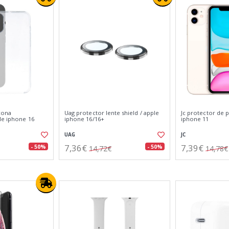
icona
Uag protector lente shield / apple
Jc protector de p
le iphone 16
iphone 16/16+
iphone 11
UAG
JC
7,36€
7,39€
- 50%
- 50%
14,72€
14,78€