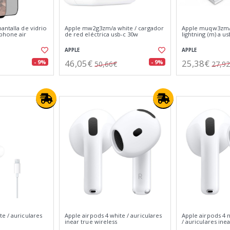
antalla de vidrio
Apple mw2g3zm/a white / cargador
Apple muqw3zm/a
iphone air
de red eléctrica usb-c 30w
lightning (m) a u
APPLE
APPLE
46,05€
25,38€
- 9%
- 9%
50,66€
27,9
e / auriculares
Apple airpods 4 white / auriculares
Apple airpods 4 
inear true wireless
/ auriculares ine