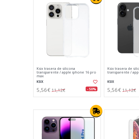
Ksix trasera de silicona
Ksix trasera de sil
transparente / apple iphone 16 pro
transparente / app
max
KSIX
KSIX
5,56€
5,56€
- 50%
11,12€
11,12€