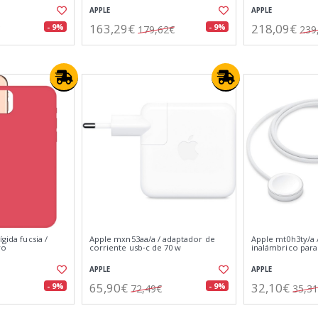
APPLE
APPLE
163,29€
218,09€
- 9%
- 9%
179,62€
239
ígida fucsia /
Apple mxn53aa/a / adaptador de
Apple mt0h3ty/a 
ro
corriente usb‑c de 70 w
inalámbrico para
APPLE
APPLE
65,90€
32,10€
- 9%
- 9%
72,49€
35,3