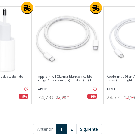
 adaptador de
Apple mw493zm/a blanco / cable
Apple muq93zm/a
carga 60w usb-c (m) a usb-c (m) 1m
usb-c (m) a light
APPLE
APPLE
24,73€
24,73€
- 9%
- 9%
27,20€
27,2
Anterior
1
2
Siguiente