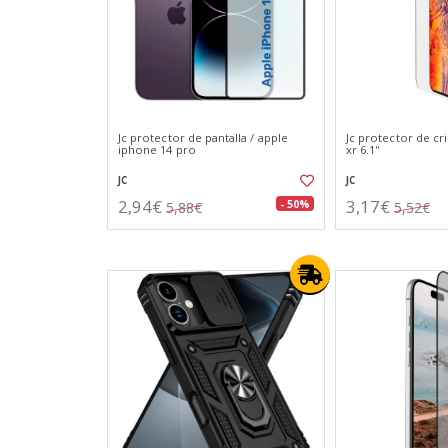
Jc protector de pantalla / apple
Jc protector de cr
iphone 14 pro
xr 6.1''
JC
JC
2,94€
3,17€
- 50%
5,88€
5,52€