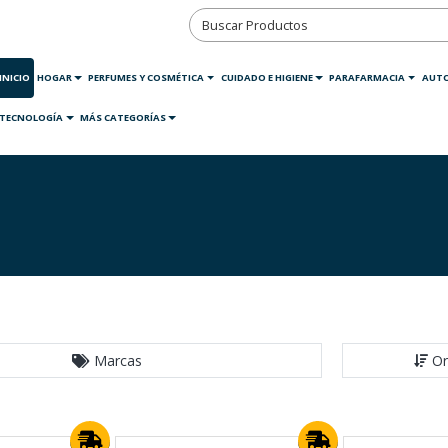
INICIO
HOGAR
PERFUMES Y COSMÉTICA
CUIDADO E HIGIENE
PARAFARMACIA
AUT
TECNOLOGÍA
MÁS CATEGORÍAS
Marcas
Or