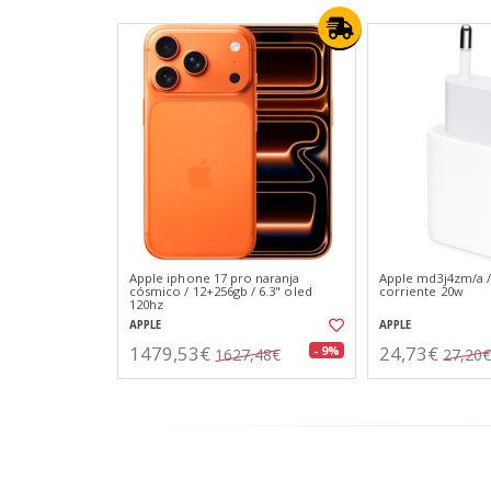
Apple iphone 17 pro naranja
Apple md3j4zm/a /
cósmico / 12+256gb / 6.3" oled
corriente 20w
120hz
APPLE
APPLE
1479,53€
24,73€
- 9%
1627,48€
27,20€