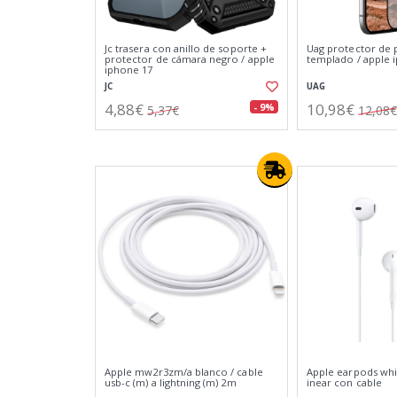
Jc trasera con anillo de soporte +
Uag protector de p
protector de cámara negro / apple
templado / apple 
iphone 17
JC
UAG
4,88€
10,98€
- 9%
5,37€
12,08€
Apple mw2r3zm/a blanco / cable
Apple earpods whit
usb-c (m) a lightning (m) 2m
inear con cable