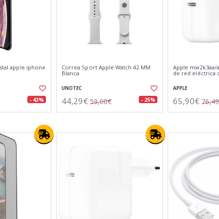
istal apple iphone
Correa Sport Apple Watch 42 MM
Apple mw2k3aa/a 
Blanca
de red eléctrica 
UNOTEC
APPLE
44,29€
65,90€
- 43%
- 25%
59,00€
76,4