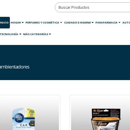
INICIO
HOGAR
PERFUMES Y COSMÉTICA
CUIDADO E HIGIENE
PARAFARMACIA
AUT
TECNOLOGÍA
MÁS CATEGORÍAS
 ambientadores