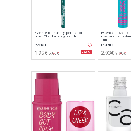
Essence longlasting perfilador de
Essence i love ex
ojos nº17 i have a green 1un
mascara de pestañ
1un
ESSENCE
ESSENCE
1,95€
2,93€
- 68%
6,00€
9,00€