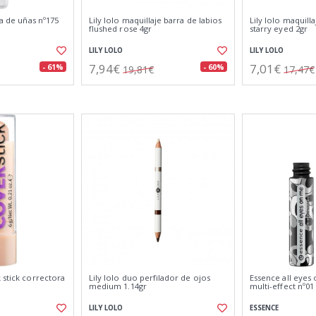
ca de uñas nº175
Lily lolo maquillaje barra de labios
Lily lolo maquill
flushed rose 4gr
starry eyed 2gr
LILY LOLO
LILY LOLO
7,94€
7,01€
- 61%
- 60%
19,81€
17,47€
 stick correctora
Lily lolo duo perfilador de ojos
Essence all eyes
medium 1.14gr
multi-effect nº01
LILY LOLO
ESSENCE