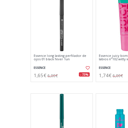
Essence long lasting perfilador de
Essence juicy bomb
ojos 01 black fever 1un
labios nº102 witt
ESSENCE
ESSENCE
1,65€
1,74€
- 73%
6,00€
6,00€