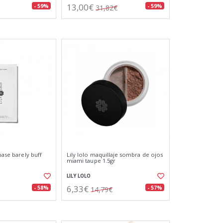
13,00€
- 59%
- 59%
31,82€
 base barely buff
Lily lolo maquillaje sombra de ojos
miami taupe 1.5gr
LILY LOLO
6,33€
- 58%
- 57%
14,79€