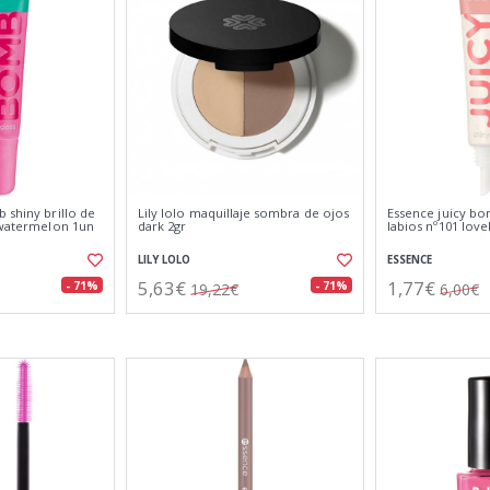
 shiny brillo de
Lily lolo maquillaje sombra de ojos
Essence juicy bo
y watermelon 1un
dark 2gr
labios nº101 lovel
LILY LOLO
ESSENCE
5,63€
1,77€
- 71%
- 71%
19,22€
6,00€