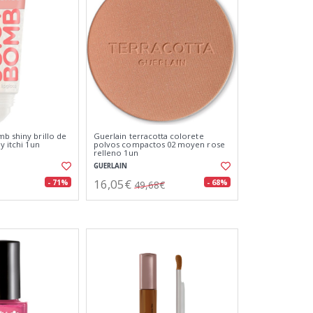
mb shiny brillo de
Guerlain terracotta colorete
y itchi 1un
polvos compactos 02 moyen rose
relleno 1un
GUERLAIN
16,05€
- 71%
- 68%
49,68€