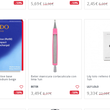
5,69€
2,45€
- 59%
- 59%
13,96€
6,00€
tive base
Beter manicura cortacuticula con
Lily lolo relleno
edium beige
lima 1un
1un
BETER
LILY LOLO
3,49€
9,33€
- 58%
- 58%
8,37€
22,08€