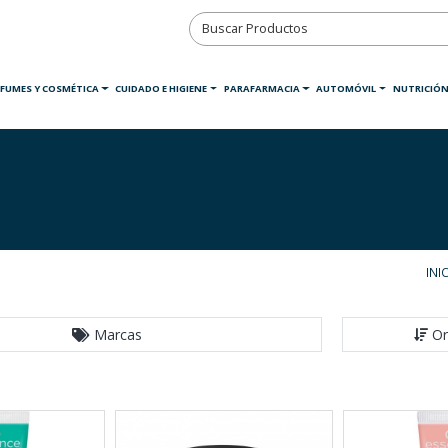
RFUMES Y COSMÉTICA
CUIDADO E HIGIENE
PARAFARMACIA
AUTOMÓVIL
NUTRICIÓN
INI
Marcas
Or