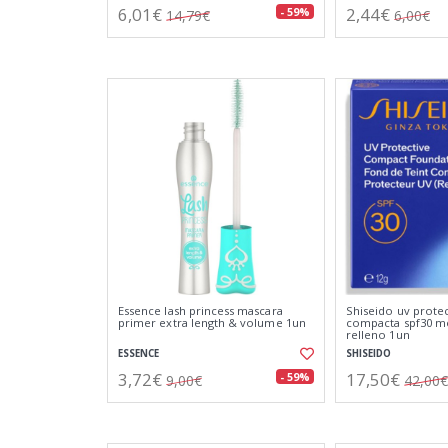
6,01€
2,44€
- 59%
14,79€
6,00€
Essence lash princess mascara
Shiseido uv protec
primer extra length & volume 1un
compacta spf30 m
relleno 1un
ESSENCE
SHISEIDO
3,72€
17,50€
- 59%
9,00€
42,00€