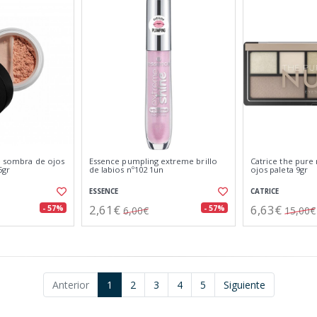
je sombra de ojos
Essence pumpling extreme brillo
Catrice the pur
5gr
de labios nº102 1un
ojos paleta 9gr
ESSENCE
CATRICE
2,61€
6,63€
- 57%
- 57%
6,00€
15,00€
Anterior
1
2
3
4
5
Siguiente