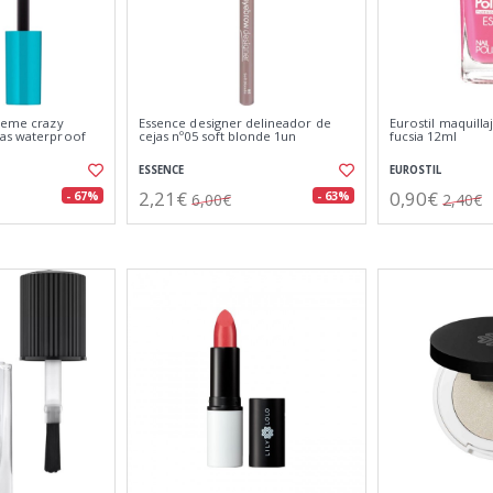
treme crazy
Essence designer delineador de
Eurostil maquilla
as waterproof
cejas nº05 soft blonde 1un
fucsia 12ml
ESSENCE
EUROSTIL
2,21€
0,90€
- 67%
- 63%
6,00€
2,40€