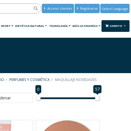
Acceso clientes
Registrarse
Powered by
Translate
 SPORT
DIETÉTICA NATURAL
TECNOLOGÍA
MÁS CATEGORÍAS
CARRITO
CIO
PERFUMES Y COSMÉTICA
MAQUILLAJE NOVEDADES
0
57
denar