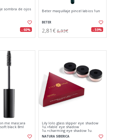
aje sombra de ojos
Beter maquillaje pincel labios 1un
BETER
2,81€
- 60%
- 59%
6,93€
 on me mascara
Lily lolo glass slipper eye shadow
 soft black 8ml
1u.+fable eye shadow
1u.+charming eye shadow 1u.
NATURA SIBERICA