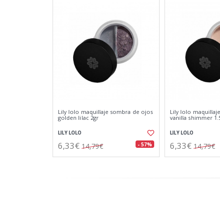
Lily lolo maquillaje sombra de ojos
Lily lolo maquilla
golden lilac 2gr
vanilla shimmer 1.
LILY LOLO
LILY LOLO
6,33€
6,33€
- 57%
14,79€
14,79€