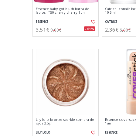
Essence baby got blush barra de
Catrice iconails la
labios nº50 cherry cherry 1un
10.5ml
ESSENCE
CATRICE
3,51€
2,36€
- 61%
9,00€
6,00€
Lily lolo bronze sparkle sombra de
Essence coverstick
ojos 2.5gr
1un
LILY LOLO
ESSENCE