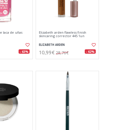
je laca de uñas
Elizabeth arden flawless finish
skincaring corrector 445 1un
ELIZABETH ARDEN
10,99€
- 63%
- 62%
28,76€