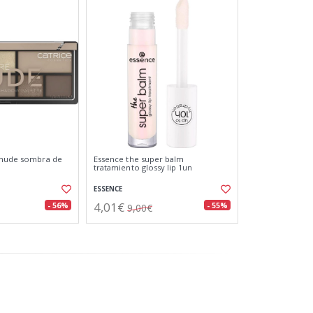
e nude sombra de
Essence the super balm
tratamiento glossy lip 1un
ESSENCE
4,01€
- 56%
- 55%
9,00€