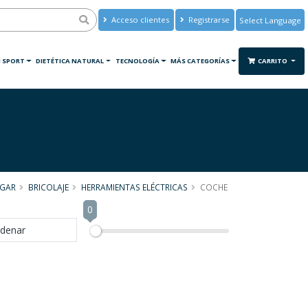
Acceso clientes
Registrarse
Powered by
Translate
 SPORT
DIETÉTICA NATURAL
TECNOLOGÍA
MÁS CATEGORÍAS
CARRITO
GAR
BRICOLAJE
HERRAMIENTAS ELÉCTRICAS
COCHE
0
denar