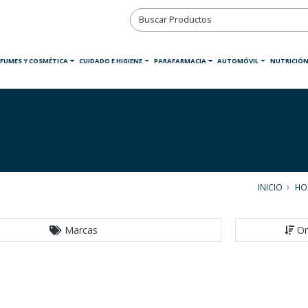
RFUMES Y COSMÉTICA
CUIDADO E HIGIENE
PARAFARMACIA
AUTOMÓVIL
NUTRICIÓN
INICIO
HO
Marcas
Or