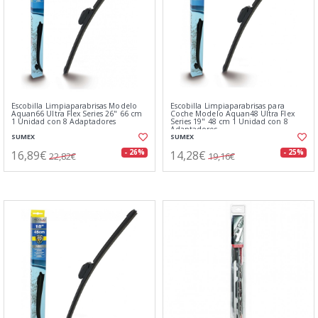
Escobilla Limpiaparabrisas Modelo
Escobilla Limpiaparabrisas para
Aquan66 Ultra Flex Series 26" 66 cm
Coche Modelo Aquan48 Ultra Flex
1 Unidad con 8 Adaptadores
Series 19" 48 cm 1 Unidad con 8
Adaptadores
SUMEX
SUMEX
16,89€
14,28€
- 26%
- 25%
22,82€
19,16€