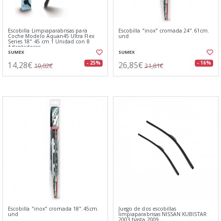
Escobilla Limpiaparabrisas para
Escobilla "inox" cromada 24".61cm.
Coche Modelo Aquan45 Ultra Flex
und
Series 18" 45 cm 1 Unidad con 8
Adaptadores
SUMEX
SUMEX
14,28€
26,85€
- 25%
- 16%
19,02€
31,81€
Escobilla "inox" cromada 18".45cm.
Juego de dos escobillas
und
limpiaparabrisas NISSAN KUBISTAR
2003 hasta 2009