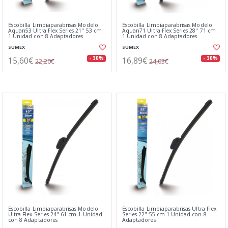
Escobilla Limpiaparabrisas Modelo
Escobilla Limpiaparabrisas Modelo
Aquan53 Ultra Flex Series 21" 53 cm
Aquan71 Ultra Flex Series 28" 71 cm
1 Unidad con 8 Adaptadores
1 Unidad con 8 Adaptadores
SUMEX
SUMEX
15,60€
16,89€
- 30%
- 30%
22,20€
24,03€
Escobilla Limpiaparabrisas Modelo
Escobilla Limpiaparabrisas Ultra Flex
Ultra Flex Series 24" 61 cm 1 Unidad
Series 22" 55 cm 1 Unidad con 8
con 8 Adaptadores
Adaptadores