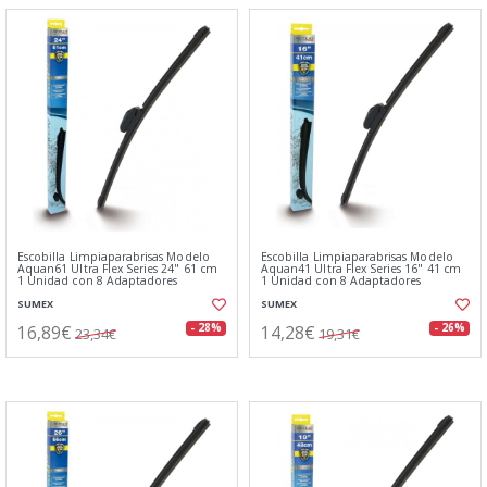
Escobilla Limpiaparabrisas Modelo
Escobilla Limpiaparabrisas Modelo
Aquan61 Ultra Flex Series 24" 61 cm
Aquan41 Ultra Flex Series 16" 41 cm
1 Unidad con 8 Adaptadores
1 Unidad con 8 Adaptadores
SUMEX
SUMEX
16,89€
14,28€
- 28%
- 26%
23,34€
19,31€