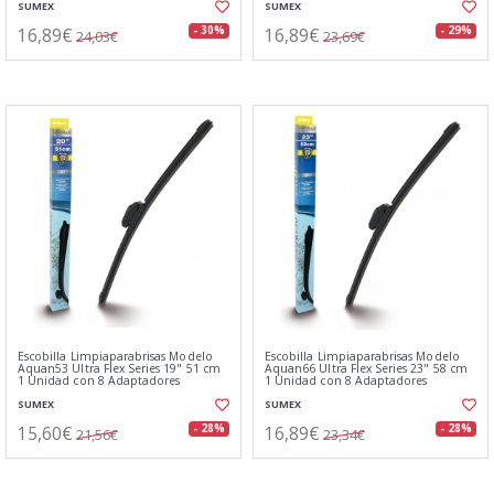
SUMEX
SUMEX
16,89€
16,89€
- 30%
- 29%
24,03€
23,69€
Escobilla Limpiaparabrisas Modelo
Escobilla Limpiaparabrisas Modelo
Aquan53 Ultra Flex Series 19" 51 cm
Aquan66 Ultra Flex Series 23" 58 cm
1 Unidad con 8 Adaptadores
1 Unidad con 8 Adaptadores
SUMEX
SUMEX
15,60€
16,89€
- 28%
- 28%
21,56€
23,34€