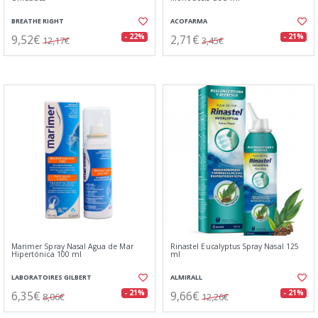
BREATHE RIGHT
ACOFARMA
9,52€
2,71€
- 22%
- 21%
12,17€
3,45€
Marimer Spray Nasal Agua de Mar
Rinastel Eucalyptus Spray Nasal 125
Hipertónica 100 ml
ml
LABORATOIRES GILBERT
ALMIRALL
6,35€
9,66€
- 21%
- 21%
8,06€
12,26€