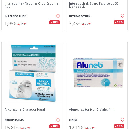
Interapothek Tapones Oido Espuma
Interapothek Suero Fisiologico 30
4ud
Monodosis
INTERAPOTHEK
INTERAPOTHEK
1,95€
3,45€
- 18%
- 18%
2,39€
4,22€
Arkorespira Dilatador Nasal
Aluneb Isotonico 15 Viales 4 ml
ARKOPHARMA
CINFA
15,81€
12,11€
- 18%
- 18%
19,21€
14,71€