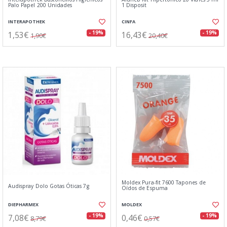
Palo Papel 200 Unidades
1 Disposit
INTERAPOTHEK
CINFA
1,53€
16,43€
- 19%
- 19%
1,90€
20,40€
Moldex Pura-fit 7600 Tapones de
Audispray Dolo Gotas Óticas 7g
Oídos de Espuma
DIEPHARMEX
MOLDEX
7,08€
0,46€
- 19%
- 19%
8,79€
0,57€