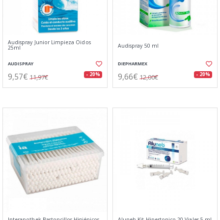
Audispray Junior Limpieza Oidos
Audispray 50 ml
25ml
AUDISPRAY
DIEPHARMEX
9,57€
9,66€
- 20%
- 20%
11,97€
12,00€
Interapothek Bastoncillos Higiénicos
Aluneb Kit Hipertonico 20 Viales 5 ml