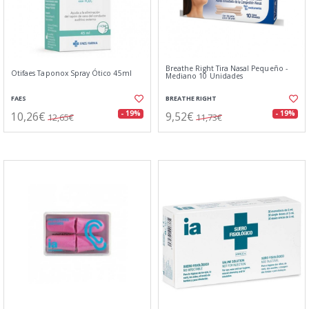
Breathe Right Tira Nasal Pequeño -
Otifaes Taponox Spray Ótico 45ml
Mediano 10 Unidades
FAES
BREATHE RIGHT
10,26€
9,52€
- 19%
- 19%
12,65€
11,73€