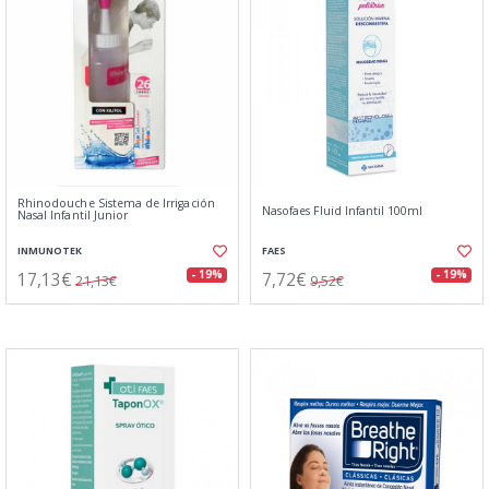
Rhinodouche Sistema de Irrigación
Nasofaes Fluid Infantil 100ml
Nasal Infantil Junior
INMUNOTEK
FAES
17,13€
7,72€
- 19%
- 19%
21,13€
9,52€