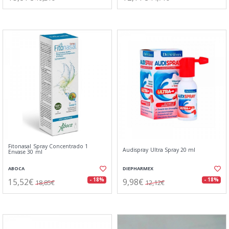
Fitonasal Spray Concentrado 1
Audispray Ultra Spray 20 ml
Envase 30 ml
ABOCA
DIEPHARMEX
15,52€
9,98€
- 18%
- 18%
18,85€
12,12€