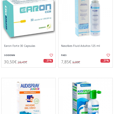
Earon Forte 30 Capsulas
Nasofaes Fluid Adultos 125 ml
SODEINN
FAES
30,50€
7,85€
- 21%
- 21%
38,43€
9,88€