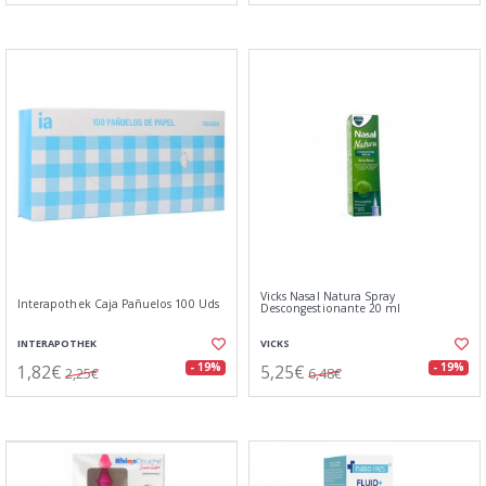
Vicks Nasal Natura Spray
Interapothek Caja Pañuelos 100 Uds
Descongestionante 20 ml
INTERAPOTHEK
VICKS
1,82€
5,25€
- 19%
- 19%
2,25€
6,48€