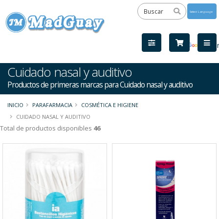
Powered
by
Tra
Cuidado nasal y auditivo
Productos de primeras marcas para Cuidado nasal y auditivo
INICIO
PARAFARMACIA
COSMÉTICA E HIGIENE
CUIDADO NASAL Y AUDITIVO
Total de productos disponibles
46