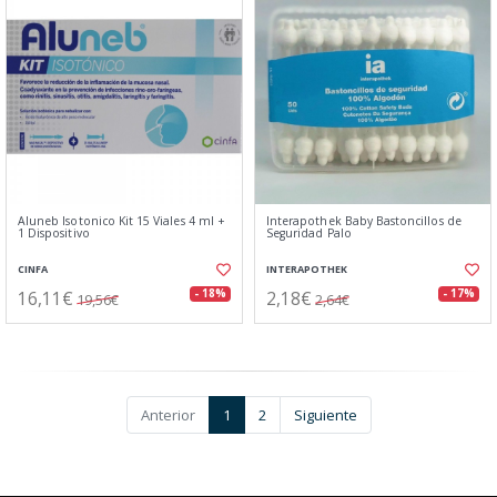
Aluneb Isotonico Kit 15 Viales 4 ml +
Interapothek Baby Bastoncillos de
1 Dispositivo
Seguridad Palo
CINFA
INTERAPOTHEK
16,11€
2,18€
- 18%
- 17%
19,56€
2,64€
Anterior
1
2
Siguiente