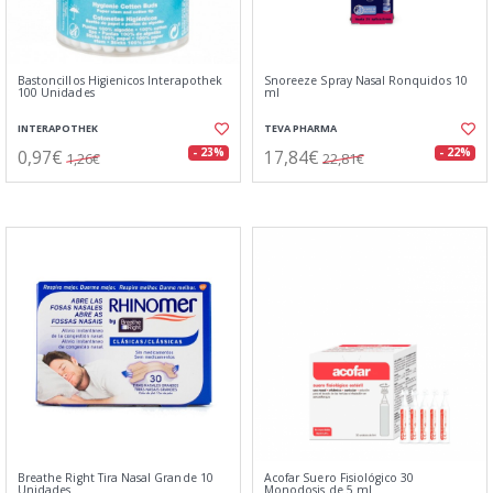
Bastoncillos Higienicos Interapothek
Snoreeze Spray Nasal Ronquidos 10
100 Unidades
ml
INTERAPOTHEK
TEVA PHARMA
0,97€
17,84€
- 23%
- 22%
1,26€
22,81€
Breathe Right Tira Nasal Grande 10
Acofar Suero Fisiológico 30
Unidades
Monodosis de 5 ml