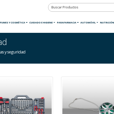
RFUMES Y COSMÉTICA
CUIDADO E HIGIENE
PARAFARMACIA
AUTOMÓVIL
NUTRICIÓN
ad
as y seguridad