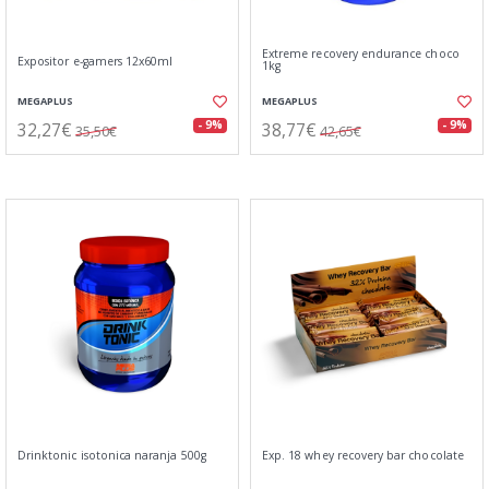
Extreme recovery endurance choco
Expositor e-gamers 12x60ml
1kg
MEGAPLUS
MEGAPLUS
32,27€
38,77€
- 9%
- 9%
35,50€
42,65€
Drinktonic isotonica naranja 500g
Exp. 18 whey recovery bar chocolate