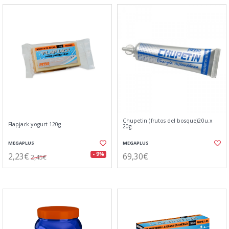
Chupetin (frutos del bosque)20u.x
Flapjack yogurt 120g
20g.
MEGAPLUS
MEGAPLUS
2,23€
69,30€
- 9%
2,45€