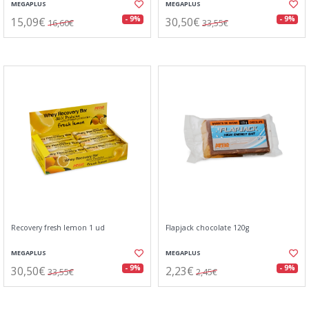
MEGAPLUS
MEGAPLUS
15,09€
30,50€
- 9%
- 9%
16,60€
33,55€
Recovery fresh lemon 1 ud
Flapjack chocolate 120g
MEGAPLUS
MEGAPLUS
30,50€
2,23€
- 9%
- 9%
33,55€
2,45€