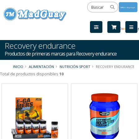
Powered
by
Tra
Recovery endurance
Productos de primeras marcas para Recovery endurance
INICIO
ALIMENTACIÓN
NUTRICIÓN SPORT
RECOVERY ENDURANCE
Total de productos disponibles
10