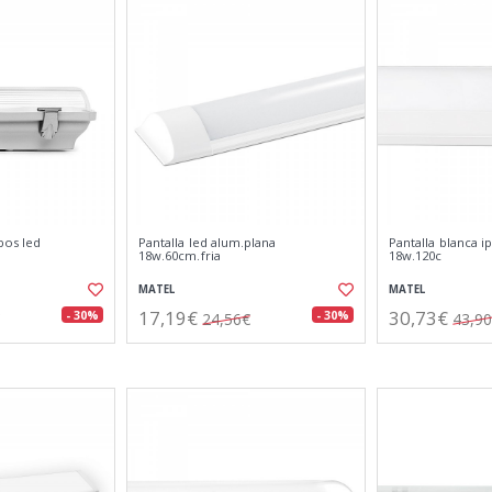
bos led
Pantalla led alum.plana
Pantalla blanca i
18w.60cm.fria
18w.120c
MATEL
MATEL
17,19€
30,73€
- 30%
- 30%
24,56€
43,9