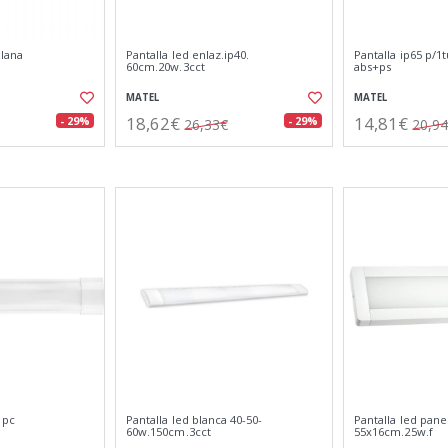
plana
Pantalla led enlaz.ip40.
Pantalla ip65 p/1
60cm.20w.3cct
abs+ps
MATEL
MATEL
18,62€
14,81€
- 29%
- 29%
26,33€
20,9
 pc
Pantalla led blanca 40-50-
Pantalla led pane
60w.150cm.3cct
55x16cm.25w.f