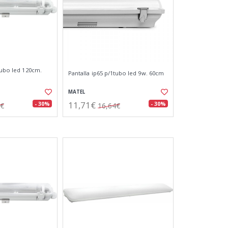
tubo led 120cm.
Pantalla ip65 p/1tubo led 9w. 60cm
MATEL
11,71€
- 30%
- 30%
4€
16,64€