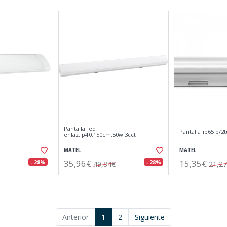
Pantalla led
Pantalla ip65 p/2
enlaz.ip40.150cm.50w.3cct
MATEL
MATEL
35,96€
15,35€
- 28%
- 28%
49,84€
21,2
Anterior
1
2
Siguiente