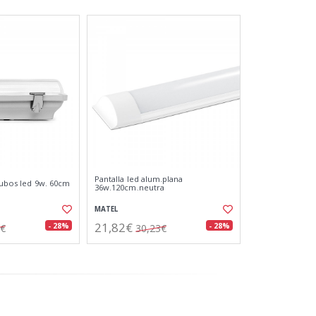
Pantalla led alum.plana
tubos led 9w. 60cm
36w.120cm.neutra
MATEL
21,82€
- 28%
- 28%
7€
30,23€