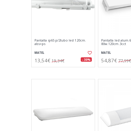
Pantalla ip65 p/2tubo led 120cm.
Pantalla led alum.6
abs+ps
80w.120cm.3cct
MATEL
MATEL
13,54€
54,87€
- 30%
19,34€
77,99€