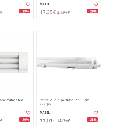
MATEL
17,35€
- 29%
- 29%
7€
24,29€
para 2tubos led
Pantalla ip65 p/2tubo led 60cm.
abs+ps
MATEL
11,01€
- 29%
- 28%
0€
15,34€