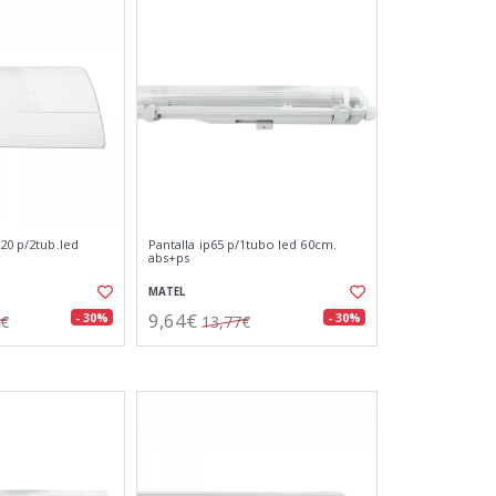
p20 p/2tub.led
Pantalla ip65 p/1tubo led 60cm.
abs+ps
MATEL
9,64€
- 30%
- 30%
0€
13,77€