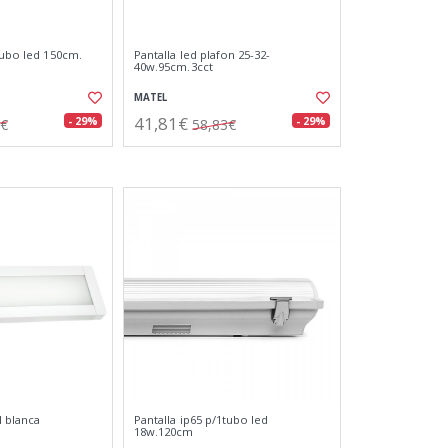
tubo led 150cm.
Pantalla led plafon 25-32-
40w.95cm.3cct
MATEL
41,81€
- 29%
- 29%
4€
58,83€
l blanca
Pantalla ip65 p/1tubo led
18w.120cm