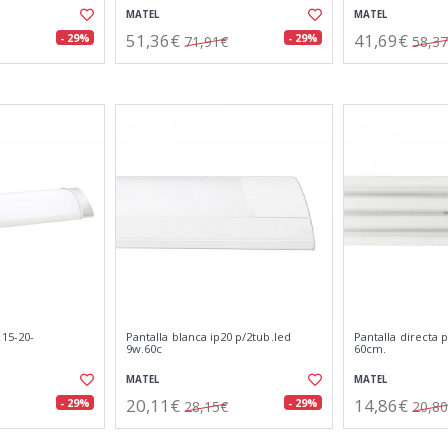
MATEL
MATEL
51,36€
41,69€
- 29%
- 29%
71,91€
58,3
 15-20-
Pantalla blanca ip20 p/2tub.led
Pantalla directa 
9w.60c
60cm.
MATEL
MATEL
20,11€
14,86€
- 29%
- 29%
28,15€
20,8