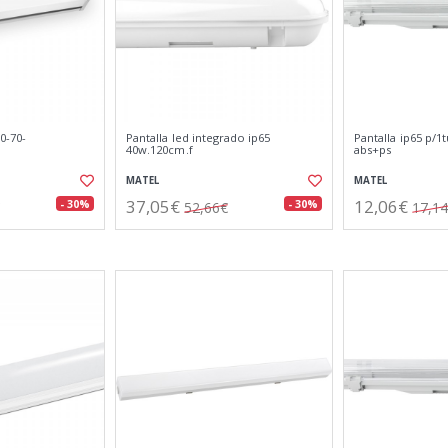
0-70-
Pantalla led integrado ip65
Pantalla ip65 p/1
40w.120cm.f
abs+ps
MATEL
MATEL
37,05€
12,06€
- 30%
- 30%
52,66€
17,1