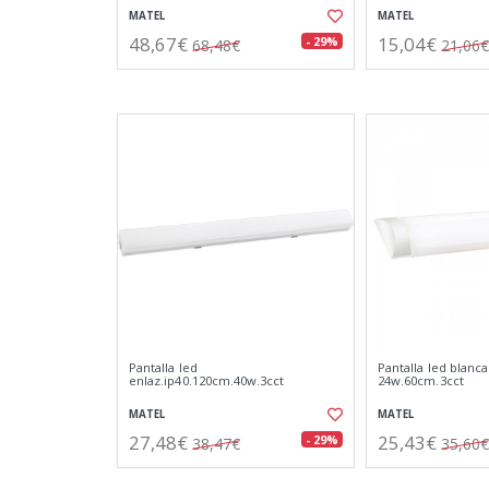
MATEL
MATEL
48,67€
15,04€
- 29%
68,48€
21,06€
Pantalla led
Pantalla led blanca
enlaz.ip40.120cm.40w.3cct
24w.60cm.3cct
MATEL
MATEL
27,48€
25,43€
- 29%
38,47€
35,60€