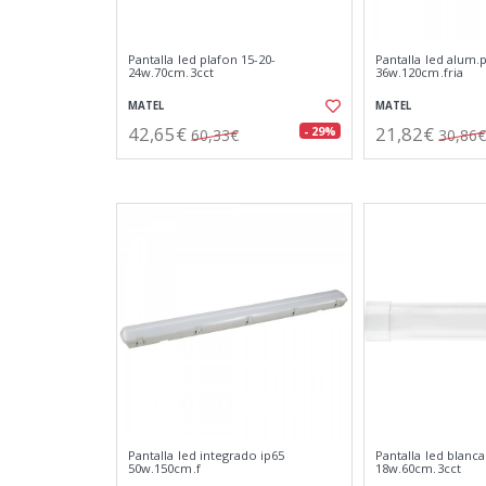
Pantalla led plafon 15-20-
Pantalla led alum.
24w.70cm.3cct
36w.120cm.fria
MATEL
MATEL
42,65€
21,82€
- 29%
60,33€
30,86€
Pantalla led integrado ip65
Pantalla led blanca
50w.150cm.f
18w.60cm.3cct