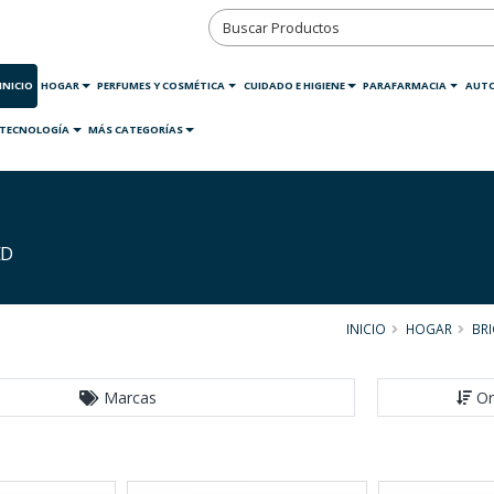
INICIO
HOGAR
PERFUMES Y COSMÉTICA
CUIDADO E HIGIENE
PARAFARMACIA
AUT
TECNOLOGÍA
MÁS CATEGORÍAS
ED
INICIO
HOGAR
BRI
Marcas
Or