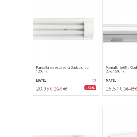
Pantalla directa para 2tubos led
Pantalla ip65 p/2tu
120cm.
25w.150cm
MATEL
MATEL
20,95€
25,51€
- 30%
29,94€
36,45€