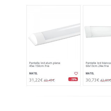
Pantalla led alum.plana
Pantalla led blanca
45w.150cm.fria
60x13cm.24w.fria
MATEL
MATEL
31,22€
30,73€
- 28%
43,49€
42,80€