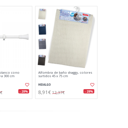
a blanco cono
Alfombra de baño shaggy, colores
0 a 300 cm
surtidos 45 x 75 cm
HIDALGO
8,91€
- 28%
- 28%
2€
12,37€