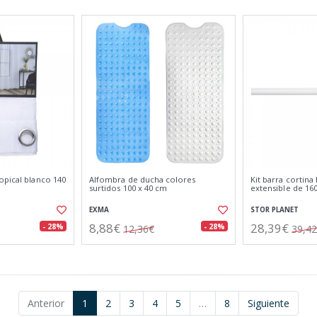
opical blanco 140
Alfombra de ducha colores
Kit barra cortin
surtidos 100 x 40 cm
extensible de 16
EXMA
STOR PLANET
8,88€
28,39€
- 28%
- 28%
12,36€
39,4
Anterior
1
2
3
4
5
…
8
Siguiente