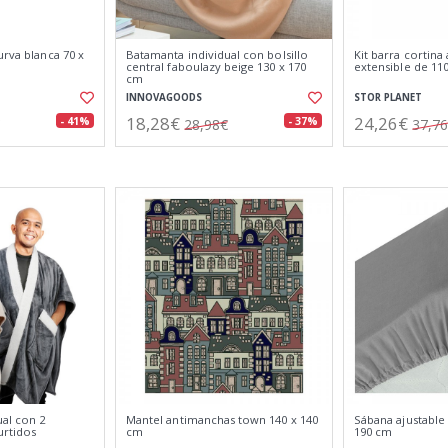
urva blanca 70 x
Batamanta individual con bolsillo
Kit barra cortina
central faboulazy beige 130 x 170
extensible de 110
cm
INNOVAGOODS
STOR PLANET
18,28€
24,26€
- 41%
- 37%
28,98€
37,7
ual con 2
Mantel antimanchas town 140 x 140
Sábana ajustable 
urtidos
cm
190 cm