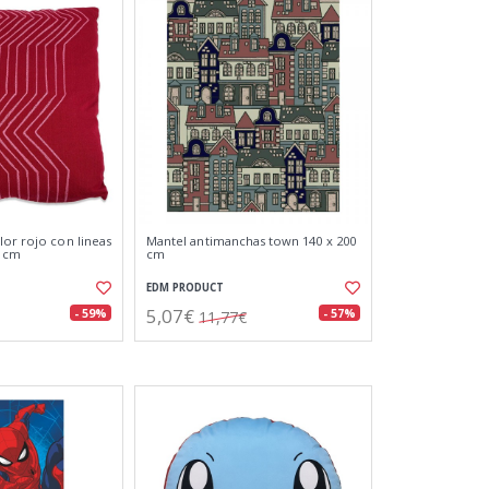
lor rojo con lineas
Mantel antimanchas town 140 x 200
0 cm
cm
EDM PRODUCT
5,07€
- 59%
- 57%
11,77€