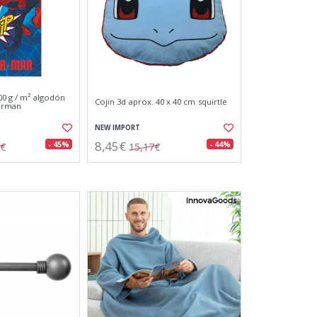
00 g / m² algodón
Cojin 3d aprox. 40 x 40 cm squirtle
derman
NEW IMPORT
8,45€
- 45%
- 44%
7€
15,17€