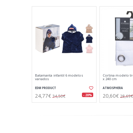
Batamanta infantil 6 modelos
Cortina modelo tr
variados
x 240 cm
EDM PRODUCT
ATMOSPHERA
24,77€
20,60€
- 28%
34,50€
28,69€