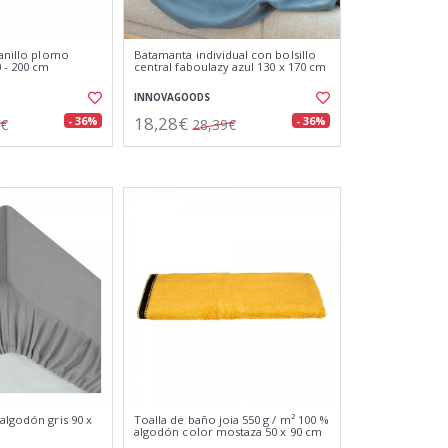
 anillo plomo
Batamanta individual con bolsillo
 - 200 cm
central faboulazy azul 130 x 170 cm
INNOVAGOODS
18,28€
- 36%
- 36%
6€
28,39€
algodón gris 90 x
Toalla de baño joia 550 g / m² 100 %
algodón color mostaza 50 x 90 cm