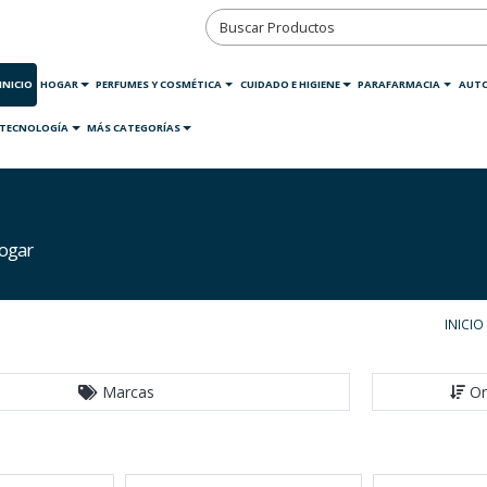
INICIO
HOGAR
PERFUMES Y COSMÉTICA
CUIDADO E HIGIENE
PARAFARMACIA
AUT
TECNOLOGÍA
MÁS CATEGORÍAS
Hogar
INICIO
Marcas
Or