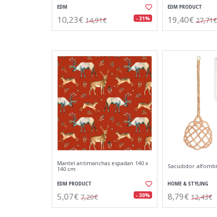
EDM
EDM PRODUCT
10,23€
19,40€
- 31%
14,91€
27,71€
Mantel antimanchas espadan 140 x
Sacudidor alfombr
140 cm
EDM PRODUCT
HOME & STYLING
5,07€
8,79€
- 30%
7,20€
12,43€