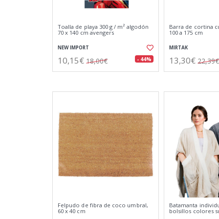
Toalla de playa 300 g / m² algodón
Barra de cortina c
70 x 140 cm avengers
100 a 175 cm
NEW IMPORT
MIRTAK
10,15€
13,30€
- 44%
18,00€
22,39€
Felpudo de fibra de coco umbral,
Batamanta individ
60 x 40 cm
bolsillos colores s