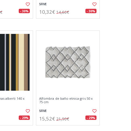
5FIVE
10,32€
- 30%
- 30%
6€
14,66€
as alberti 140 x
Alfombra de baño etnica gris 50 x
75 cm
5FIVE
15,52€
- 29%
- 29%
21,90€