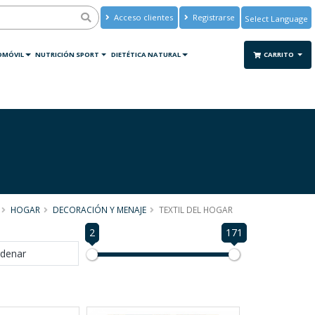
Acceso clientes
Registrarse
Powered by
Translate
OMÓVIL
NUTRICIÓN SPORT
DIETÉTICA NATURAL
CARRITO
HOGAR
DECORACIÓN Y MENAJE
TEXTIL DEL HOGAR
2
171
denar