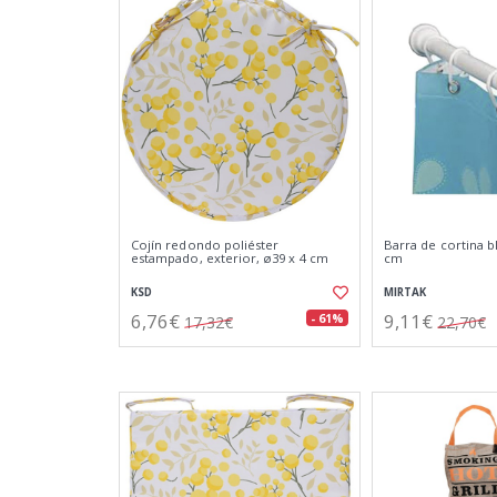
Cojín redondo poliéster
Barra de cortina b
estampado, exterior, ø39 x 4 cm
cm
KSD
MIRTAK
6,76€
9,11€
- 61%
17,32€
22,70€