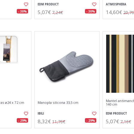
EDM PRODUCT
ATMOSPHERA
5,07€
14,60€
- 30%
- 30%
7,24€
20,7
Mantel antimanch
as ø24 x 72 cm
Manopla silicona 33,5 cm
140 cm
IBILI
EDM PRODUCT
8,32€
5,07€
- 29%
- 29%
11,76€
7,16€