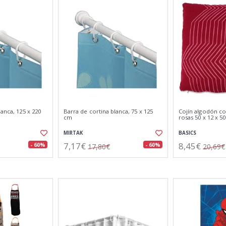
lanca, 125 x 220
Barra de cortina blanca, 75 x 125
Cojín algodón co
cm
rosas 50 x 12 x 5
MIRTAK
BASICS
7,17€
8,45€
- 60%
- 60%
17,80€
20,69€