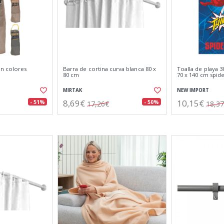
ón colores
Barra de cortina curva blanca 80 x
Toalla de playa 3
80 cm
70 x 140 cm spi
MIRTAK
NEW IMPORT
8,69€
10,15€
- 51%
- 50%
17,26€
18,3