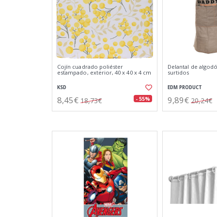
Cojín cuadrado poliéster
Delantal de algod
estampado, exterior, 40 x 40 x 4 cm
surtidos
KSD
EDM PRODUCT
8,45€
9,89€
- 55%
18,73€
20,24€