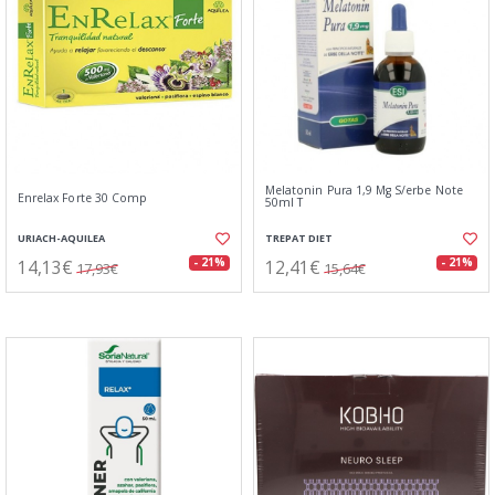
Melatonin Pura 1,9 Mg S/erbe Note
Enrelax Forte 30 Comp
50ml T
URIACH-AQUILEA
TREPAT DIET
14,13€
12,41€
- 21%
- 21%
17,93€
15,64€