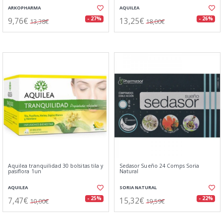
ARKOPHARMA
AQUILEA
9,76€
13,25€
- 27%
- 26%
13,38€
18,00€
Aquilea tranquilidad 30 bolsitas tila y
Sedasor Sueño 24 Comps Soria
pasiflora 1un
Natural
AQUILEA
SORIA NATURAL
7,47€
15,32€
- 25%
- 22%
10,00€
19,59€