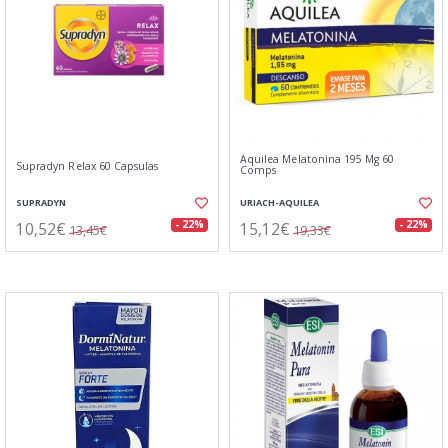
Aquilea Melatonina 195 Mg 60
Supradyn Relax 60 Capsulas
Comps
SUPRADYN
URIACH-AQUILEA
10,52€
15,12€
- 22%
- 22%
13,45€
19,33€