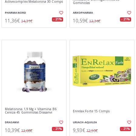
Activecomplex Melatonina 30 Comps
Gominolas
PHARMA NORD
ARKOPHARMA
11,36€
10,59€
- 21%
- 21%
14,31€
13,34€
Melatonina 1,9 Mg + Vitamina B6
Enrelax Forte 15 Comps
Cereza 45 Gominolas Drasanvi
DRASANVI
URIACH-AQUILEA
10,39€
9,93€
- 21%
- 21%
13,08€
12,50€