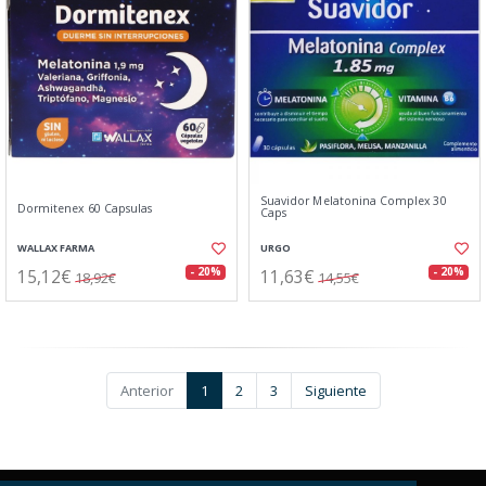
Suavidor Melatonina Complex 30
Dormitenex 60 Capsulas
Caps
WALLAX FARMA
URGO
15,12€
11,63€
- 20%
- 20%
18,92€
14,55€
Anterior
1
2
3
Siguiente