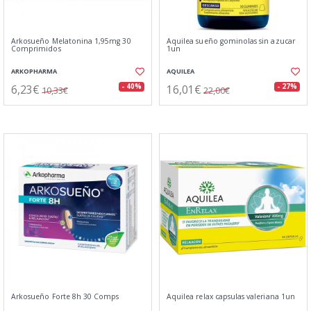
Arkosueño Melatonina 1,95mg 30
Aquilea sueño gominolas sin azucar
Comprimidos
1un
ARKOPHARMA
AQUILEA
6,23€
16,01€
- 40%
- 27%
10,33€
22,00€
Arkosueño Forte 8h 30 Comps
Aquilea relax capsulas valeriana 1un