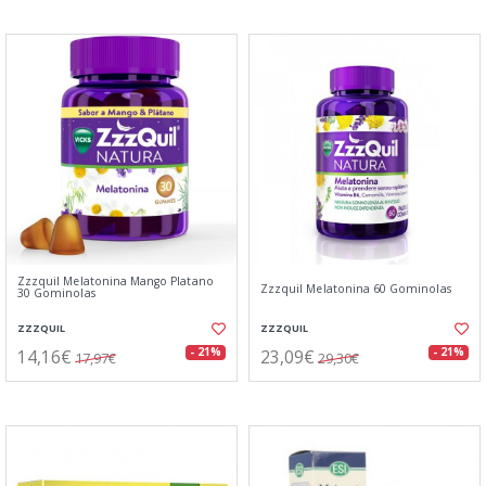
Zzzquil Melatonina Mango Platano
Zzzquil Melatonina 60 Gominolas
30 Gominolas
ZZZQUIL
ZZZQUIL
14,16€
23,09€
- 21%
- 21%
17,97€
29,30€