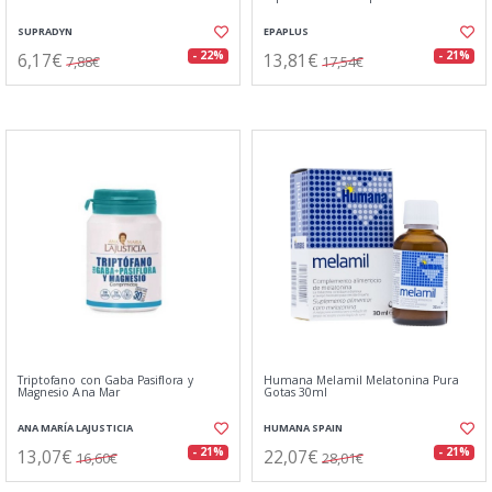
SUPRADYN
EPAPLUS
6,17€
13,81€
- 22%
- 21%
7,88€
17,54€
Triptofano con Gaba Pasiflora y
Humana Melamil Melatonina Pura
Magnesio Ana Mar
Gotas 30ml
ANA MARÍA LAJUSTICIA
HUMANA SPAIN
13,07€
22,07€
- 21%
- 21%
16,60€
28,01€