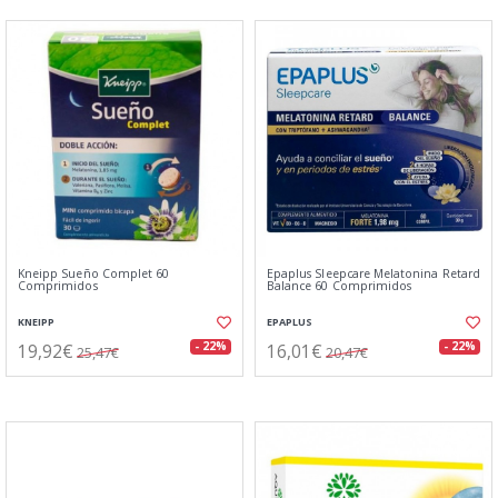
Kneipp Sueño Complet 60
Epaplus Sleepcare Melatonina Retard
Comprimidos
Balance 60 Comprimidos
KNEIPP
EPAPLUS
19,92€
16,01€
- 22%
- 22%
25,47€
20,47€