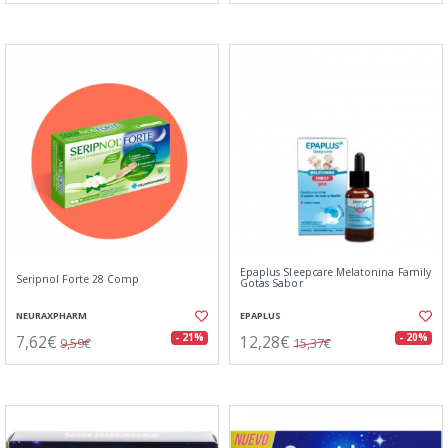
Epaplus Sleepcare Melatonina Family
Seripnol Forte 28 Comp
Gotas Sabor
NEURAXPHARM
EPAPLUS
7,62€
12,28€
- 21%
- 20%
9,59€
15,37€