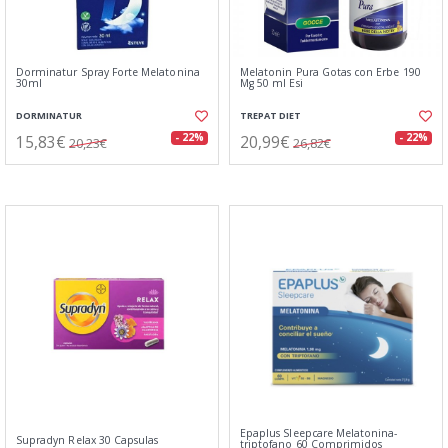
Dorminatur Spray Forte Melatonina
Melatonin Pura Gotas con Erbe 190
30ml
Mg 50 ml Esi
DORMINATUR
TREPAT DIET
15,83€
20,99€
- 22%
- 22%
20,23€
26,82€
Epaplus Sleepcare Melatonina-
Supradyn Relax 30 Capsulas
triptofano 60 Comprimidos