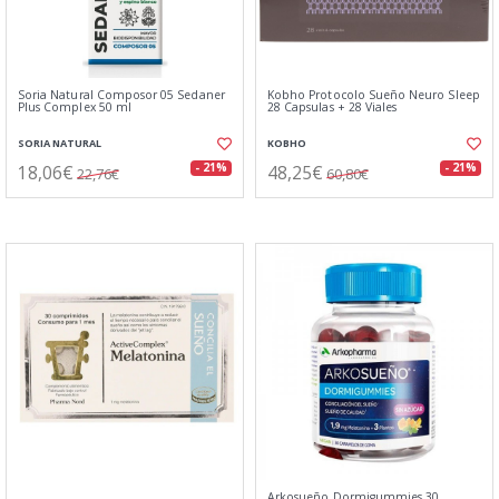
Soria Natural Composor 05 Sedaner
Kobho Protocolo Sueño Neuro Sleep
Plus Complex 50 ml
28 Capsulas + 28 Viales
SORIA NATURAL
KOBHO
18,06€
48,25€
- 21%
- 21%
22,76€
60,80€
Arkosueño Dormigummies 30