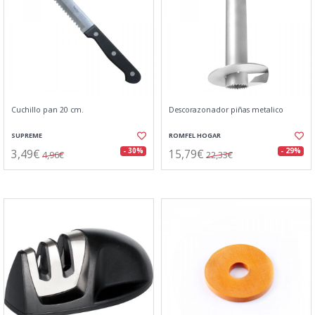
Cuchillo pan 20 cm.
Descorazonador piñas metalico
SUPREME
ROMFEL HOGAR
3,49€
15,79€
- 30%
- 29%
4,96€
22,33€