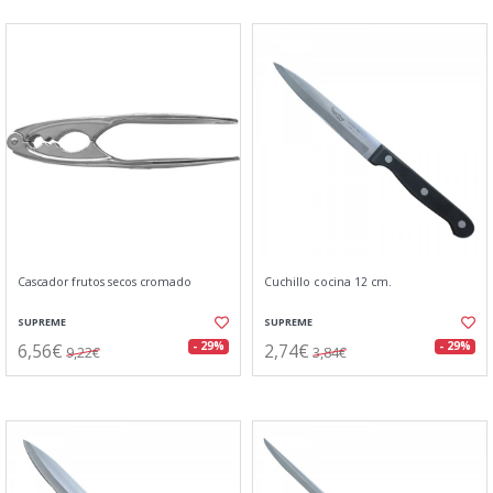
Cascador frutos secos cromado
Cuchillo cocina 12 cm.
SUPREME
SUPREME
6,56€
2,74€
- 29%
- 29%
9,22€
3,84€