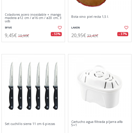
Coladores acero inoxidable + mango
Bota vino piel recta 1,5 l.
madera ø12 cm / ø16 cm / ø20 cm, 3
uds
5FIVE
LAKEN
9,45€
20,95€
- 53%
- 37%
19,90€
33,42€
Cartucho agua filtrada p/jarra alfa
Set cuchillo sierra 11 cm 6 piezas
5+1