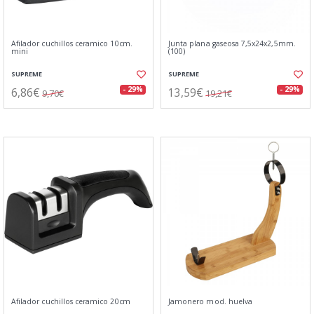
Afilador cuchillos ceramico 10cm.
Junta plana gaseosa 7,5x24x2,5mm.
mini
(100)
SUPREME
SUPREME
6,86€
13,59€
- 29%
- 29%
9,70€
19,21€
Afilador cuchillos ceramico 20cm
Jamonero mod. huelva