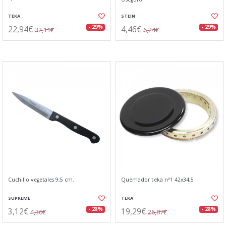
TEKA
STEIN
22,94€
4,46€
- 29%
- 29%
32,11€
6,24€
Cuchillo vegetales 9,5 cm.
Quemador teka nº1 42x34,5
SUPREME
TEKA
3,12€
19,29€
- 28%
- 28%
4,36€
26,87€