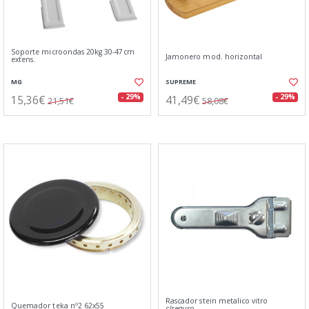
Soporte microondas 20kg 30-47cm
Jamonero mod. horizontal
extens.
MG
SUPREME
15,36€
41,49€
- 29%
- 29%
21,51€
58,08€
Rascador stein metalico vitro
Quemador teka nº2 62x55
c/seguro