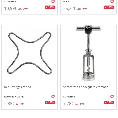
SUPREME
ALFA
10,99€
25,22€
- 30%
- 30%
15,71€
36,03€
Reductor gas cocina
Sacacorchos bodeguero cromado
ROMFEL HOGAR
SUPREME
2,85€
7,78€
- 30%
- 30%
4,07€
11,11€