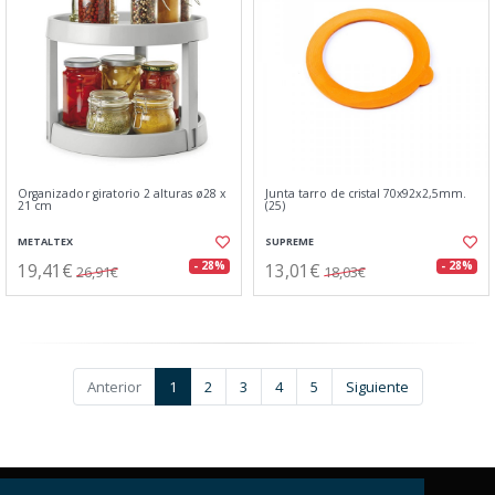
Organizador giratorio 2 alturas ø28 x
Junta tarro de cristal 70x92x2,5mm.
21 cm
(25)
METALTEX
SUPREME
19,41€
13,01€
- 28%
- 28%
26,91€
18,03€
Anterior
1
2
3
4
5
Siguiente