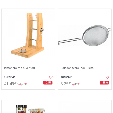
Jamonero mod. vertical
Colador acero inox 16cm.
SUPREME
SUPREME
41,49€
5,25€
- 28%
- 28%
57,78€
7,31€