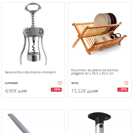
Escurridor de platos de bambú
Sacacorchos dos brazos cromado
plegable 42 x 33,5 x 25,5 cm
SUPREME
5FIVE
4,90€
15,52€
- 30%
- 30%
6,99€
22,06€