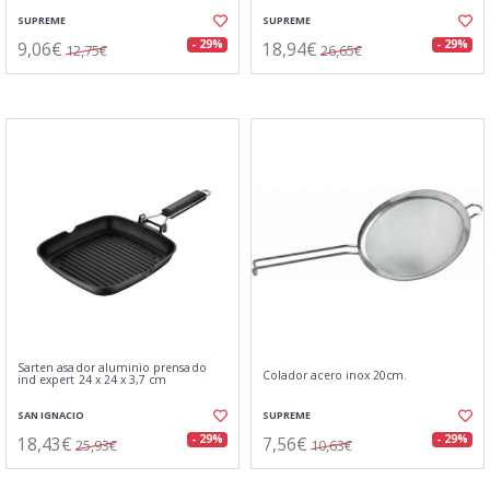
SUPREME
SUPREME
9,06€
18,94€
- 29%
- 29%
12,75€
26,65€
Sarten asador aluminio prensado
Colador acero inox 20cm.
ind expert 24 x 24 x 3,7 cm
SAN IGNACIO
SUPREME
18,43€
7,56€
- 29%
- 29%
25,93€
10,63€