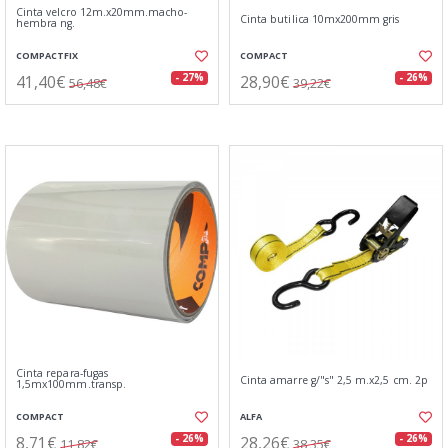
Cinta velcro 12m.x20mm.macho-
Cinta butilica 10mx200mm gris
hembra ng.
COMPACTFIX
COMPACT
41,40€
28,90€
- 27%
- 26%
56,48€
39,22€
Cinta repara-fugas
Cinta amarre g/"s" 2,5 m.x2,5 cm. 2p
1,5mx100mm.transp.
COMPACT
ALFA
8,71€
28,26€
- 26%
- 26%
11,82€
38,35€