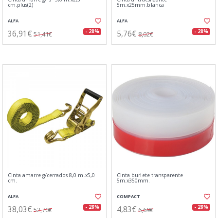
cm.plus(2)
5m.x25mm.blanca
ALFA
ALFA
36,91€
5,76€
- 28%
- 28%
51,41€
8,02€
Cinta amarre g/cerrados 8,0 m.x5,0
Cinta burlete transparente
cm.
5m.x350mm.
ALFA
COMPACT
38,03€
4,83€
- 28%
- 28%
52,70€
6,69€