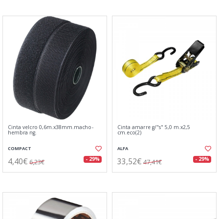
Cinta velcro 0,6m.x38mm.macho-
Cinta amarre g/"s" 5,0 m.x2,5
hembra ng.
cm.eco(2)
COMPACT
ALFA
4,40€
33,52€
- 29%
- 29%
6,23€
47,41€