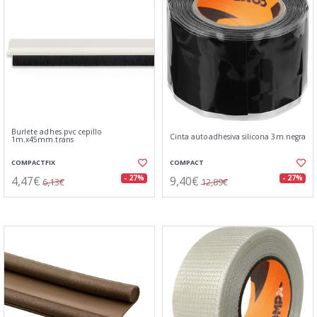
Burlete adhes.pvc cepillo
Cinta autoadhesiva silicona 3m.negra
1m.x45mm.trans
COMPACTFIX
COMPACT
4,47€
9,40€
- 27%
- 27%
6,13€
12,89€