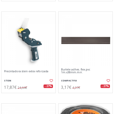
Burlete adhes. flex.pvc
Precintadora stein extra reforzada
1m.x38mm.mrr.
STEIN
COMPACTFIX
17,87€
3,17€
- 27%
- 27%
24,64€
4,37€