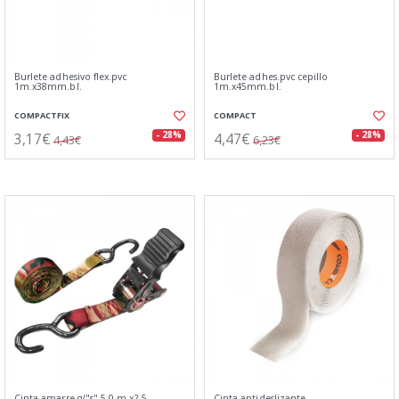
Burlete adhesivo flex.pvc
Burlete adhes.pvc cepillo
1m.x38mm.bl.
1m.x45mm.bl.
COMPACTFIX
COMPACT
3,17€
4,47€
- 28%
- 28%
4,43€
6,23€
Cinta amarre g/"s" 5,0 m.x2,5
Cinta antideslizante