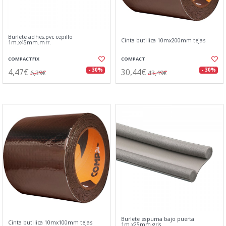
Burlete adhes.pvc cepillo
Cinta butilica 10mx200mm tejas
1m.x45mm.mrr.
COMPACTFIX
COMPACT
4,47€
30,44€
- 30%
- 30%
6,39€
43,49€
Burlete espuma bajo puerta
Cinta butilica 10mx100mm tejas
1m.x25mm.gris