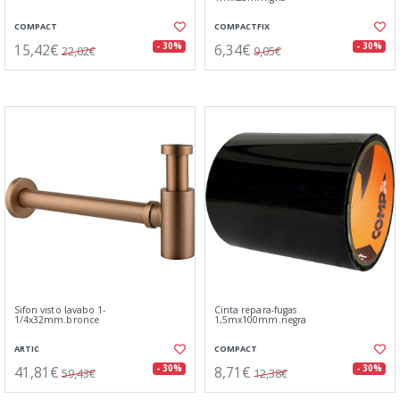
COMPACT
COMPACTFIX
15,42€
6,34€
- 30%
- 30%
22,02€
9,05€
Sifon visto lavabo 1-
Cinta repara-fugas
1/4x32mm.bronce
1,5mx100mm.negra
ARTIC
COMPACT
41,81€
8,71€
- 30%
- 30%
59,43€
12,38€