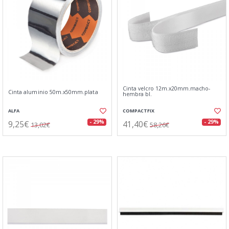
Cinta velcro 12m.x20mm.macho-
Cinta aluminio 50m.x50mm.plata
hembra bl.
ALFA
COMPACTFIX
9,25€
41,40€
- 29%
- 29%
13,02€
58,26€