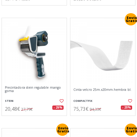
Envío
Grati
Precintadora stein regulable mango
Cinta velcro 25m.x20mm.hembra bl.
goma
STEIN
COMPACTFIX
20,48€
75,73€
- 26%
- 20%
27,79€
94,33€
Envío
Envío
Gratis
Grati