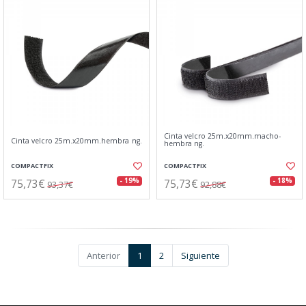
Cinta velcro 25m.x20mm.macho-
Cinta velcro 25m.x20mm.hembra ng.
hembra ng.
COMPACTFIX
COMPACTFIX
75,73€
75,73€
- 19%
- 18%
93,37€
92,88€
Anterior
1
2
Siguiente