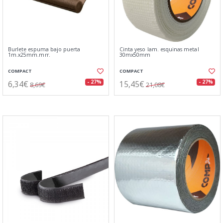
Burlete espuma bajo puerta
Cinta yeso lam. esquinas metal
1m.x25mm.mrr.
30mx50mm
COMPACT
COMPACT
6,34€
15,45€
- 27%
- 27%
8,69€
21,08€