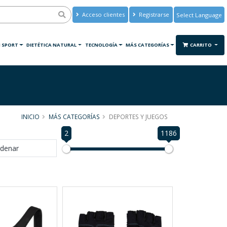
Acceso clientes
Registrarse
Powered by
Translate
 SPORT
DIETÉTICA NATURAL
TECNOLOGÍA
MÁS CATEGORÍAS
CARRITO
INICIO
MÁS CATEGORÍAS
DEPORTES Y JUEGOS
2
1186
denar