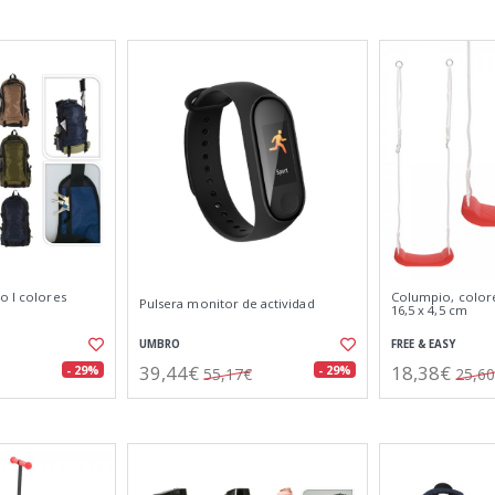
o l colores
Columpio, colore
Pulsera monitor de actividad
16,5 x 4,5 cm
UMBRO
FREE & EASY
39,44€
18,38€
- 29%
- 29%
55,17€
25,6