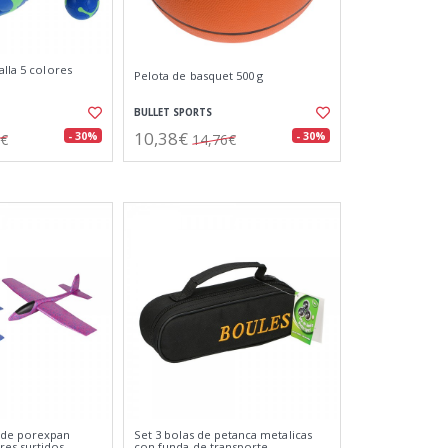
alla 5 colores
Pelota de basquet 500 g
BULLET SPORTS
10,38€
- 30%
- 30%
5€
14,76€
 de porexpan
Set 3 bolas de petanca metalicas
es surtidos
con funda de transporte