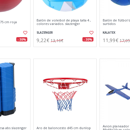
Balón de voleibol de playa talla 4 ,
Balón de fútbol t
ø75 cm roja
colores variados. slazenger
surtidos
SLAZENGER
KALATEX
9,22€
11,99€
- 30%
- 30%
13,16€
17,0
Avion planeador
esa abs slazenger
Aro de baloncesto d45 cm dunlop
84x66x14cm color