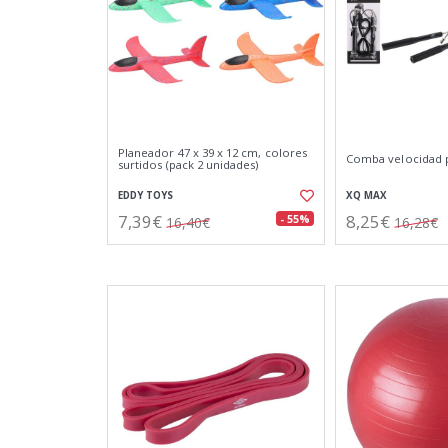
Planeador 47 x 39 x 12 cm, colores
Comba velocidad 
surtidos (pack 2 unidades)
EDDY TOYS
XQ MAX
7,39€
8,25€
- 55%
16,40€
16,28€