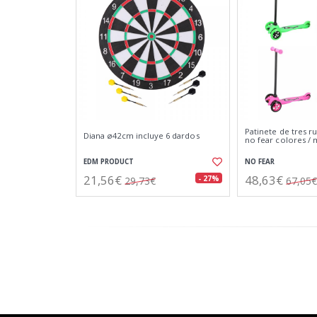
Patinete de tres r
Diana ø42cm incluye 6 dardos
no fear colores /
EDM PRODUCT
NO FEAR
21,56€
48,63€
- 27%
29,73€
67,05€