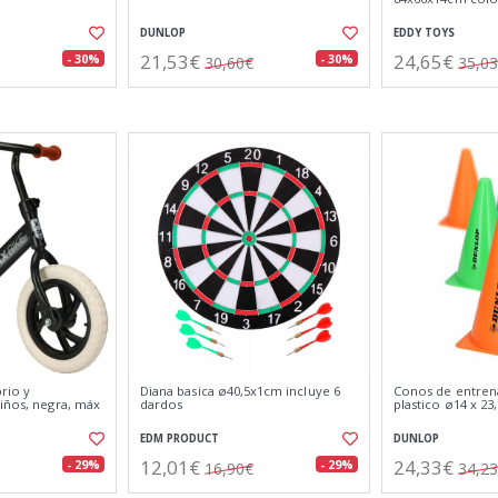
DUNLOP
EDDY TOYS
21,53€
24,65€
- 30%
- 30%
30,60€
35,0
brio y
Diana basica ø40,5x1cm incluye 6
Conos de entren
iños, negra, máx
dardos
plastico ø14 x 23
EDM PRODUCT
DUNLOP
12,01€
24,33€
- 29%
- 29%
16,90€
34,2