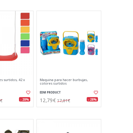
s surtidos, 42 x
Maquina para hacer burbujas,
colores surtidos
EDM PRODUCT
12,79€
- 28%
- 28%
0€
17,81€