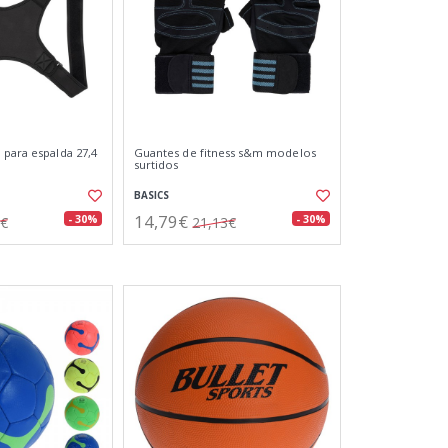
 para espalda 27,4
Guantes de fitness s&m modelos
surtidos
BASICS
14,79€
- 30%
- 30%
3€
21,13€