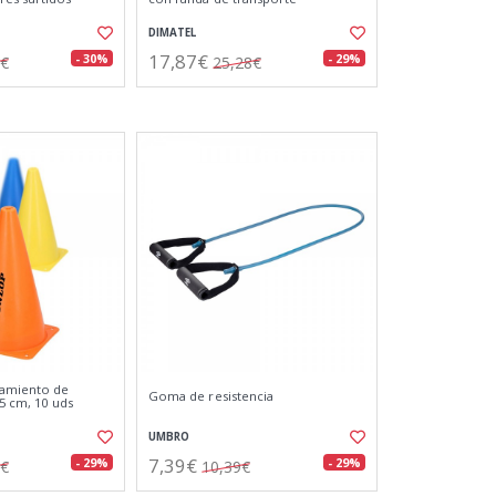
DIMATEL
17,87€
- 30%
- 29%
3€
25,28€
amiento de
Goma de resistencia
,5 cm, 10 uds
UMBRO
7,39€
- 29%
- 29%
3€
10,39€