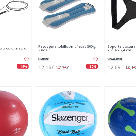
Pesos para tobillos/muñecas 500 g,
Soporte postural
pro color negro
2 uds
x 21,4 x 2,4 cm
UMBRO
VIVAMORE
12,16€
12,69€
- 49%
- 30%
17,38€
18,1