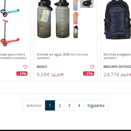
uedas para niños
Botella de agua 2000 ml colores
Mochila plegable 
 modelos surtidos
surtidos
surtidos
BASICS
REDCLIFFS OUTDO
9,59€
24,77€
- 27%
- 27%
13,22€
34,1
Anterior
1
2
3
4
Siguiente