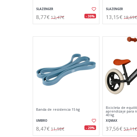
SLAZENGER
SLAZENGER
8,77€
13,15€
- 30%
12,47€
18,69€
Bicicleta de equili
Banda de resistencia 15 kg
aprendizaje para n
40 kg
UMBRO
XQMAX
8,47€
37,56€
- 29%
11,98€
53,11€