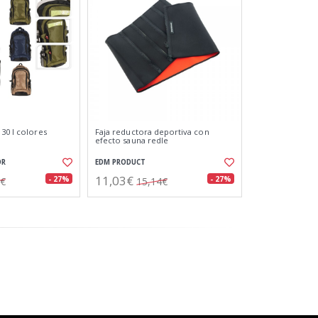
30 l colores
Faja reductora deportiva con
efecto sauna redle
OR
EDM PRODUCT
11,03€
- 27%
- 27%
4€
15,14€