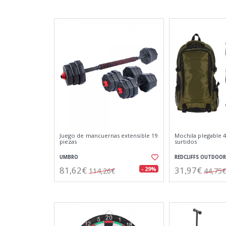
Juego de mancuernas extensible 19
Mochila plegable 4
piezas
surtidos
UMBRO
REDCLIFFS OUTDOOR
81,62€
31,97€
- 29%
114,26€
44,75€